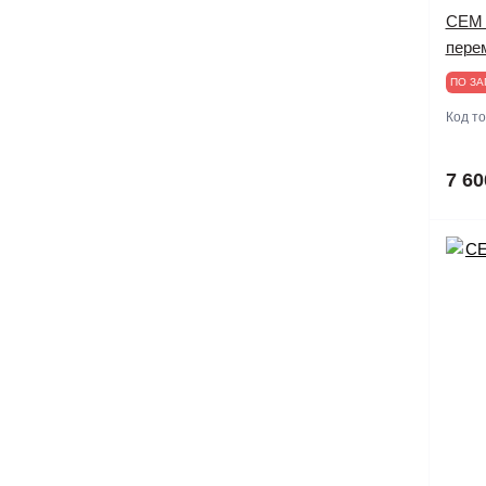
CEM 
перем
ПО ЗА
Код т
7 60