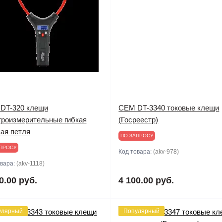
DT-320 клещи
CEM DT-3340 токовые клещи
троизмерительные гибкая
(Госреестр)
вая петля
ПО ЗАПРОСУ
ПРОСУ
Код товара:
(akv-978)
овара:
(akv-1118)
0.00 руб.
4 100.00 руб.
улярный
Популярный