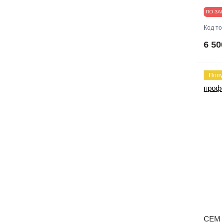
Меры сопротивлений,
ПО ЗА
индуктивности, емкости
Распродажа Rohde & Schwarz
Код т
Модульные нагрузки
Специальные приборы
6 50
Мультиметры
Частотомеры
Поп
Регистраторы качества
электроэнергии
Рефлектометры
Тестеры электроустановок
Токовые клещи
Трассодефектоискатели
Электрические тестеры,
CEM 