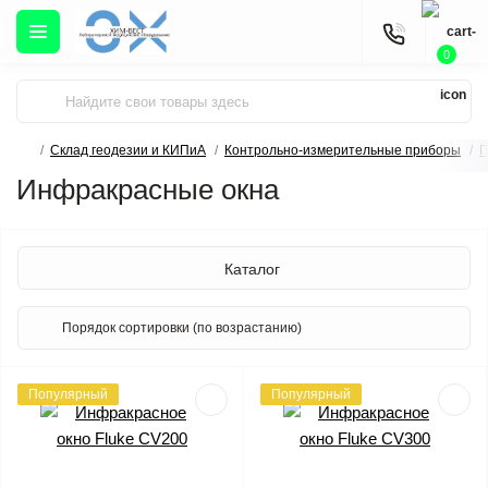
0
Склад геодезии и КИПиА
Контрольно-измерительные приборы
П
Инфракрасные окна
Каталог
Популярный
Популярный