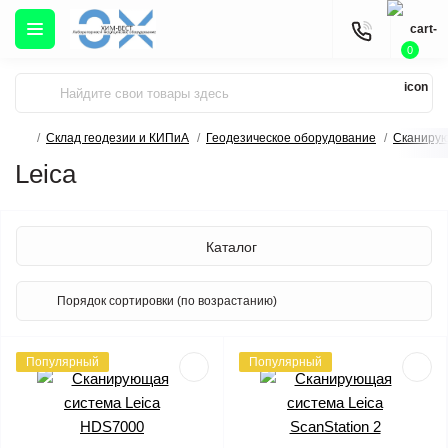
0
Склад геодезии и КИПиА
Геодезическое оборудование
Сканиру
Leica
Каталог
Популярный
Популярный