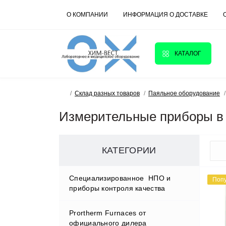
О КОМПАНИИ
ИНФОРМАЦИЯ О ДОСТАВКЕ
КАТАЛОГ
Склад разных товаров
Паяльное оборудование
Измерительные приборы в 
КАТЕГОРИИ
Cпециализированное НПО и
Поп
приборы контроля качества
Prortherm Furnaces от
D.W.RENZMANN Washing &
официального дилера
Distillation