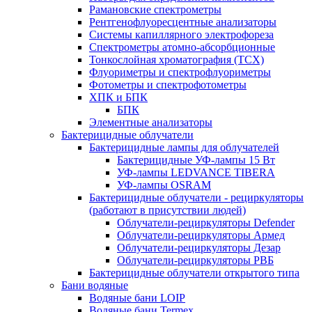
Рамановские спектрометры
Рентгенофлуоресцентные анализаторы
Системы капиллярного электрофореза
Спектрометры атомно-абсорбционные
Тонкослойная хроматография (ТСХ)
Флуориметры и спектрофлуориметры
Фотометры и спектрофотометры
ХПК и БПК
БПК
Элементные анализаторы
Бактерицидные облучатели
Бактерицидные лампы для облучателей
Бактерицидные УФ-лампы 15 Вт
УФ-лампы LEDVANCE TIBERA
УФ-лампы OSRAM
Бактерицидные облучатели - рециркуляторы
(работают в присутствии людей)
Облучатели-рециркуляторы Defender
Облучатели-рециркуляторы Армед
Облучатели-рециркуляторы Дезар
Облучатели-рециркуляторы РВБ
Бактерицидные облучатели открытого типа
Бани водяные
Водяные бани LOIP
Водяные бани Termex