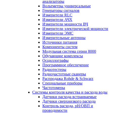
анализаторы
Вольтметры универсальные
Генераторы сигналов
Измерители RLC
Измерители АЧХ
Измерители мощности ВЧ
Измерители электрической мощности
Измерители ЭМС
Измерительные антенны
Источники питания
Компоненты систем
Модульная система серии 8000
Обучающие комплексы
Осциллографы
Программное обеспечение
Радиотестеры
Радиочастотные сканеры
Распродажа Rohde & Schwarz
Специальные приборы
Частотомеры
Системы контроля качества и расхода воды
Датчики расхода встраиваемые
Датчики сверхнизкого расхода
Контроль расхода, pH/ОВП и
проводимости