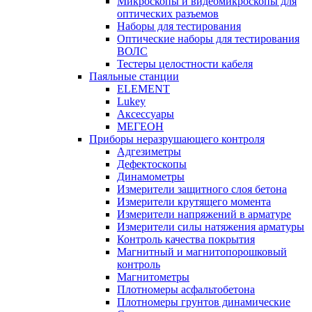
Микроскопы и видеомикроскопы для
оптических разъемов
Наборы для тестирования
Оптические наборы для тестирования
ВОЛС
Тестеры целостности кабеля
Паяльные станции
ELEMENT
Lukey
Аксессуары
МЕГЕОН
Приборы неразрушающего контроля
Адгезиметры
Дефектоскопы
Динамометры
Измерители защитного слоя бетона
Измерители крутящего момента
Измерители напряжений в арматуре
Измерители силы натяжения арматуры
Контроль качества покрытия
Магнитный и магнитопорошковый
контроль
Магнитометры
Плотномеры асфальтобетона
Плотномеры грунтов динамические