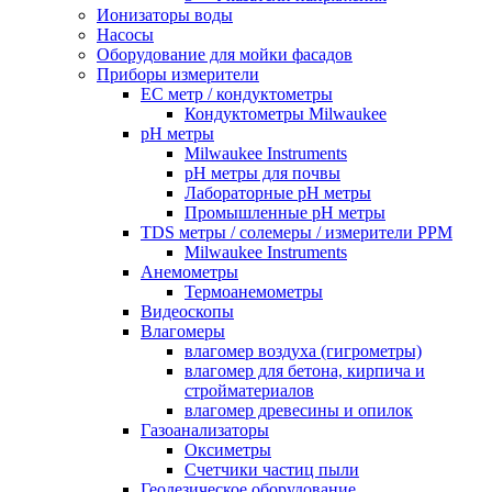
Ионизаторы воды
Насосы
Оборудование для мойки фасадов
Приборы измерители
EC метр / кондуктометры
Кондуктометры Milwaukee
pH метры
Milwaukee Instruments
pH метры для почвы
Лабораторные pH метры
Промышленные pH метры
TDS метры / солемеры / измерители PPM
Milwaukee Instruments
Анемометры
Термоанемометры
Видеоскопы
Влагомеры
влагомер воздуха (гигрометры)
влагомер для бетона, кирпича и
стройматериалов
влагомер древесины и опилок
Газоанализаторы
Оксиметры
Счетчики частиц пыли
Геодезическое оборудование