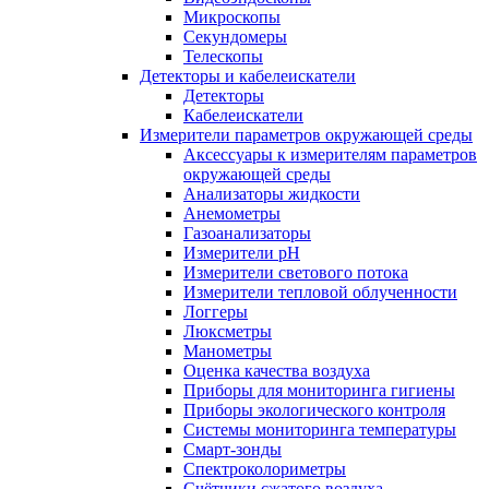
Микроскопы
Секундомеры
Телескопы
Детекторы и кабелеискатели
Детекторы
Кабелеискатели
Измерители параметров окружающей среды
Аксессуары к измерителям параметров
окружающей среды
Анализаторы жидкости
Анемометры
Газоанализаторы
Измерители pH
Измерители светового потока
Измерители тепловой облученности
Логгеры
Люксметры
Манометры
Оценка качества воздуха
Приборы для мониторинга гигиены
Приборы экологического контроля
Системы мониторинга температуры
Смарт-зонды
Спектроколориметры
Счётчики сжатого воздуха