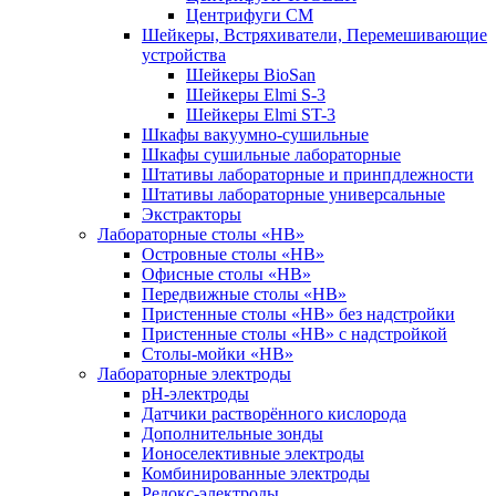
Центрифуги СМ
Шейкеры, Встряхиватели, Перемешивающие
устройства
Шейкеры BioSan
Шейкеры Elmi S-3
Шейкеры Elmi ST-3
Шкафы вакуумно-сушильные
Шкафы сушильные лабораторные
Штативы лабораторные и принпдлежности
Штативы лабораторные универсальные
Экстракторы
Лабораторные столы «НВ»
Островные столы «НВ»
Офисные столы «НВ»
Передвижные столы «НВ»
Пристенные столы «НВ» без надстройки
Пристенные столы «НВ» с надстройкой
Столы-мойки «НВ»
Лабораторные электроды
pH-электроды
Датчики растворённого кислорода
Дополнительные зонды
Ионоселективные электроды
Комбинированные электроды
Редокс-электроды