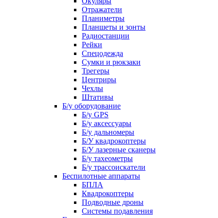
Окуляры
Отражатели
Планиметры
Планшеты и зонты
Радиостанции
Рейки
Спецодежда
Сумки и рюкзаки
Трегеры
Центриры
Чехлы
Штативы
Б/у оборудование
Б/у GPS
Б/у аксессуары
Б/у дальномеры
Б/У квадрокоптеры
Б/У лазерные сканеры
Б/у тахеометры
Б/у трассоискатели
Беспилотные аппараты
БПЛА
Квадрокоптеры
Подводные дроны
Системы подавления