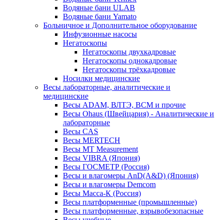
Водяные бани ULAB
Водяные бани Yamato
Больничное и Дополнительное оборудование
Инфузионные насосы
Негатоскопы
Негатоскопы двухкадровые
Негатоскопы однокадровые
Негатоскопы трёхкадровые
Носилки медицинские
Весы лабораторные, аналитические и
медицинские
Весы ADAM, ВЛТЭ, BCM и прочие
Весы Ohaus (Швейцария) - Аналитические и
лабораторные
Весы CAS
Весы MERTECH
Весы MT Measurement
Весы VIBRA (Япония)
Весы ГОСМЕТР (Россия)
Весы и влагомеры AnD(A&D) (Япония)
Весы и влагомеры Demcom
Весы Масса-К (Россия)
Весы платформенные (промышленные)
Весы платформенные, взрывобезопасные
Весы учебные