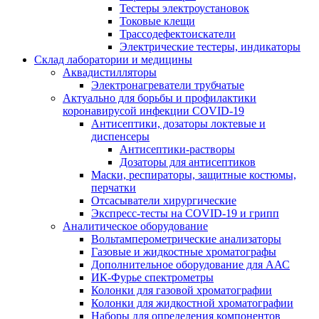
Тестеры электроустановок
Токовые клещи
Трассодефектоискатели
Электрические тестеры, индикаторы
Склад лаборатории и медицины
Аквадистилляторы
Электронагреватели трубчатые
Актуально для борьбы и профилактики
коронавирусой инфекции COVID-19
Антисептики, дозаторы локтевые и
диспенсеры
Антисептики-растворы
Дозаторы для антисептиков
Маски, респираторы, защитные костюмы,
перчатки
Отсасыватели хирургические
Экспресс-тесты на COVID-19 и грипп
Аналитическое оборудование
Вольтамперометрические анализаторы
Газовые и жидкостные хроматографы
Дополнительное оборудование для ААС
ИК-Фурье спектрометры
Колонки для газовой хроматографии
Колонки для жидкостной хроматографии
Наборы для определения компонентов