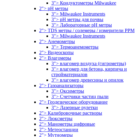
3"> Кондуктометры Milwaukee
2"> pH метры
3"> Milwaukee Instruments
3"> pH метры для почвы
3"> Лабораторные pH метры
2"> TDS метры / солемеры / измерители PPM
3"> Milwaukee Instruments
2"> Анемометры
3"> Термоанемометры
2"> Видеоскопы
2"> Влагомеры
3"> влагомер воздуха (гигрометры)
3"> влагомер для бетона, кирпича и
стройматериалов
3"> влагомер древесины и опилок
2"> Газоанализаторы
3"> Оксиметры
3"> Счетчики частиц пыли
2"> Геодезическое оборудование
3"> Лазерные рулетки
2"> Калибровочные растворы
2"> Люксметры
2"> Манометры цифровые
2"> Метеостанции
2"> Мутномеры