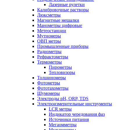
Лазерные рулетки
Калибровочные растворы
Люксметры
Магнитные мешалки
Манометры цифровые
Метеостанции
Мутномеры
ОВП метры
Промышленные приборы
Радиометры
Рефрактометры
Термометры
Пирометры
Тепловизоры
Толщиномеры
Фотометры
Фототахометры
Шумомеры
Электроды pH, ORP, TDS
Электроизмерительные инструменты
LCR метры
Индикатор чередования фаз
Источники питания
Мегаомметры
Мультиметры