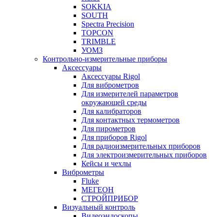
SOKKIA
SOUTH
Spectra Precision
TOPCON
TRIMBLE
УОМЗ
Контрольно-измерительные приборы
Аксессуары
Аксессуары Rigol
Для виброметров
Для измерителей параметров
окружающей среды
Для калибраторов
Для контактных термометров
Для пирометров
Для приборов Rigol
Для радиоизмерительных приборов
Для электроизмерительных приборов
Кейсы и чехлы
Виброметры
Fluke
МЕГЕОН
СТРОЙПРИБОР
Визуальный контроль
Видеоэндоскопы