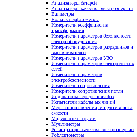
Анализаторы батарей
Анализаторы качества электроэнергии
Ваттметры
Вольтамперфазометры
Измерители коэффициента
трансформации
Измерители параметров безопасности
электрооборудования
Измерители параметров разрядников и
выравнивателей
Измерители параметров УЗО
Измерители параметров электрических
сетей
Измерители параметров
электробезопасности
Измерители сопротивления
Измерители сопротивления петли
Индикаторы чередования фаз
Испытатели кабельных линий
Меры сопротивлений, индуктивности,
емкости
Модульные нагрузки
Мультиметры
Регистраторы качества электроэнергии
Рефлектометры