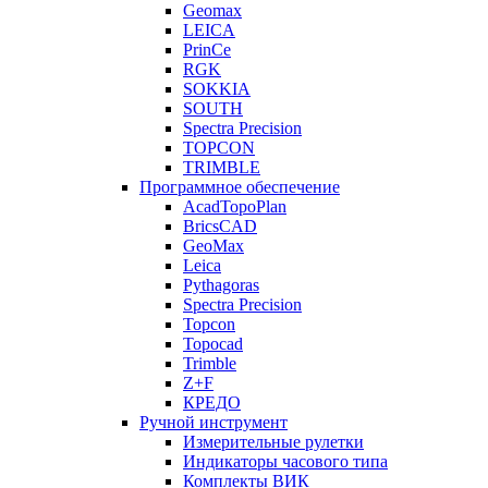
Geomax
LEICA
PrinCe
RGK
SOKKIA
SOUTH
Spectra Precision
TOPCON
TRIMBLE
Программное обеспечение
AcadTopoPlan
BricsCAD
GeoMax
Leica
Pythagoras
Spectra Precision
Topcon
Topocad
Trimble
Z+F
КРЕДО
Ручной инструмент
Измерительные рулетки
Индикаторы часового типа
Комплекты ВИК