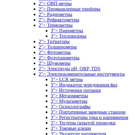
2"> ОВП метры
2"> Промышленные приборы
2"> Радиометры
2"> Рефрактометры
2"> Термометры
3"> Пирометры
3"> Тепловизоры
2"> Титраторы
2"> Толщиномеры
2"> Фотометры
2"> Фототахометры
2"> Шумомеры
2"> Электроды pH, ORP, TDS
2"> Электроизмерительные инструменты
3"> LCR метры
3"> Индикатор чередования фаз
3"> Источники питания
3"> Мегаомметры
3"> Мультиметры
3"> Осциллографы
3"> Портативные зарядные станции
3"> Регистраторы тока и напряжения
3"> Тестеры скрытой проводки
3"> Токовые клещи
3"> Указатели напряжения