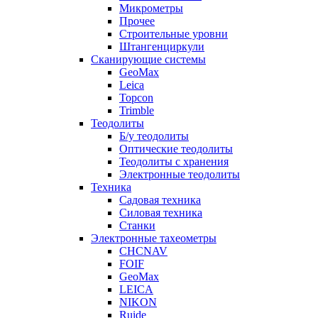
Микрометры
Прочее
Строительные уровни
Штангенциркули
Сканирующие системы
GeoMax
Leica
Topcon
Trimble
Теодолиты
Б/у теодолиты
Оптические теодолиты
Теодолиты с хранения
Электронные теодолиты
Техника
Садовая техника
Силовая техника
Станки
Электронные тахеометры
CHCNAV
FOIF
GeoMax
LEICA
NIKON
Ruide