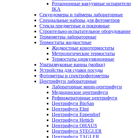
Ротационные вакуумные испарители
IKA
Секундомеры и таймеры лабораторные
Специальные наборы для фотометров
Стекла предметные и покровные
Строительно-испытательное оборудование
Термометры лабораторные
Термостаты жидкостные
Жидкостные криотермостаты
Метрологические термостаты
Термостаты циркуляционные
Ультразвуковые ванны (мойки)
Устройства для сушки посуды
Фотометры и спектрофотометры
Центрифуги лабораторные
Лабораторные мини-центрифуги
Медицинские центрифуги
Рефрижераторные центрифуги
Центрифуги BioSan
Центрифуги Elmi
Центрифуги Eppendorf
Центрифуги Hettich
Центрифуги OHAUS
Центрифуги STEGLER
Центрифуги TAGLER