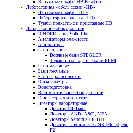
Вытяжные шкафы НВ-Комфорт
Лабораторная мебель серии «НВ»
Вытяжные шкафы «НВ»
Лабораторные шкафы «НВ»
Тумбы подкатные и приставные НВ
Лабораторное оборудование
BINDER серия Solid.Line
Анализаторы влажности
Аспираторы
Бани водяные
Водяные бани STEGLER
Термостаты-водяные бани ELMI
Бани масляные
Бани песчаные
Бани серологические
Вискозиметры
Водоподготовка
Вспомогательное оборудование
Генераторы чистых газов
Дозаторы лабораторные
Дозатор 1000 мкл
Дозаторы AND (A&D) MPA
Дозаторы Sartorius BIOHIT
Дозаторы Ленпипет БЛЭК (Finnpipette
F2)