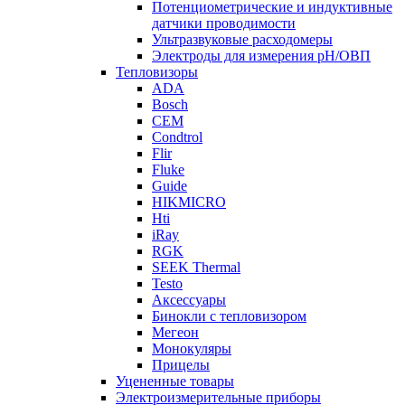
Потенциометрические и индуктивные
датчики проводимости
Ультразвуковые расходомеры
Электроды для измерения рH/ОВП
Тепловизоры
ADA
Bosch
CEM
Condtrol
Flir
Fluke
Guide
HIKMICRO
Hti
iRay
RGK
SEEK Thermal
Testo
Аксессуары
Бинокли с тепловизором
Мегеон
Монокуляры
Прицелы
Уцененные товары
Электроизмерительные приборы