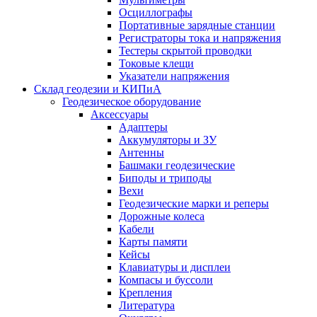
Осциллографы
Портативные зарядные станции
Регистраторы тока и напряжения
Тестеры скрытой проводки
Токовые клещи
Указатели напряжения
Склад геодезии и КИПиА
Геодезическое оборудование
Аксессуары
Адаптеры
Аккумуляторы и ЗУ
Антенны
Башмаки геодезические
Биподы и триподы
Вехи
Геодезические марки и реперы
Дорожные колеса
Кабели
Карты памяти
Кейсы
Клавиатуры и дисплеи
Компасы и буссоли
Крепления
Литература