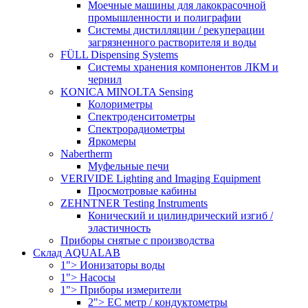
Моечные машины для лакокрасочной
промышленности и полиграфии
Системы дистилляции / рекуперации
загрязненного растворителя и воды
FÜLL Dispensing Systems
Системы хранения компонентов ЛКМ и
чернил
KONICA MINOLTA Sensing
Колориметры
Спектроденситометры
Спектрорадиометры
Яркомеры
Nabertherm
Муфельные печи
VERIVIDE Lighting and Imaging Equipment
Просмотровые кабины
ZEHNTNER Testing Instruments
Конический и цилиндрический изгиб /
эластичность
Приборы снятые с производства
Склад AQUALAB
1"> Ионизаторы воды
1"> Насосы
1"> Приборы измерители
2"> EC метр / кондуктометры