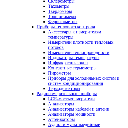
Склерометры
Тахометры
Твердомеры
Толщиномеры
Ферритометры
Приборы теплового контроля
Аксессуары к измерителям
температуры
Измерители плотности тепловых
потоков
Измерители теплопроводности
Индикаторы температуры
Инфракрасные окна
Контактные термометры
Пирометры
Приборы для холодильных систем и
систем кондиционирования
Термодетекторы
Радиоизмерительные приборы
LCR-мосты/измерители
Анализаторы
Анализаторы кабелей и антенн
Анализаторы мощности
Аттенюаторы
Аудио- и мультимедийные