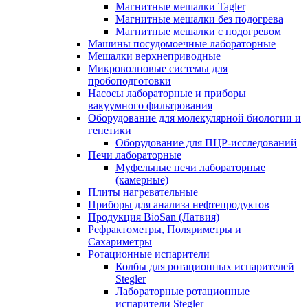
Магнитные мешалки Tagler
Магнитные мешалки без подогрева
Магнитные мешалки с подогревом
Машины посудомоечные лабораторные
Мешалки верхнеприводные
Микроволновые системы для
пробоподготовки
Насосы лабораторные и приборы
вакуумного фильтрования
Оборудование для молекулярной биологии и
генетики
Оборудование для ПЦР-исследований
Печи лабораторные
Муфельные печи лабораторные
(камерные)
Плиты нагревательные
Приборы для анализа нефтепродуктов
Продукция BioSan (Латвия)
Рефрактометры, Поляриметры и
Сахариметры
Ротационные испарители
Колбы для ротационных испарителей
Stegler
Лабораторные ротационные
испарители Stegler