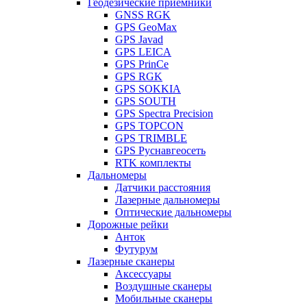
Геодезические приемники
GNSS RGK
GPS GeoMax
GPS Javad
GPS LEICA
GPS PrinCe
GPS RGK
GPS SOKKIA
GPS SOUTH
GPS Spectra Precision
GPS TOPCON
GPS TRIMBLE
GPS Руснавгеосеть
RTK комплекты
Дальномеры
Датчики расстояния
Лазерные дальномеры
Оптические дальномеры
Дорожные рейки
Анток
Футурум
Лазерные сканеры
Аксессуары
Воздушные сканеры
Мобильные сканеры