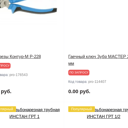
резы Контур-М P-228
Гаечный ключ Зубр МАСТЕР 
мм
ПРОСУ
ПО ЗАПРОСУ
овара:
pro-176543
Код товара:
pro-114407
 руб.
0.00 руб.
улярный
Популярный