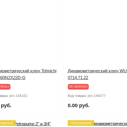
мометрический ключ Tohnichi
Динамометрический ключ W
60N2X22D-G
0714.71.22
ПРОСУ
ПО ЗАПРОСУ
овара:
pro-146101
Код товара:
pro-146477
 руб.
0.00 руб.
улярный
Популярный