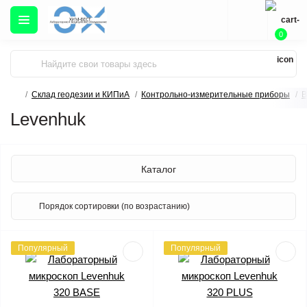
0
Склад геодезии и КИПиА
Контрольно-измерительные приборы
В
Levenhuk
Каталог
Популярный
Популярный