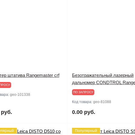
тер штатива Rangemaster crf
Безотражательный лазерный
дальномер CONDTROL Range
ПРОСУ
ПО ЗАПРОСУ
овара:
geo-101338
Код товара:
geo-81088
 руб.
0.00 руб.
улярный
Популярный