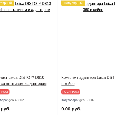
улярный
Популярный
лект Leica DISTO™ D810
Комплект адаптера Leica DST
h со штативом и адаптером
в кейсе
ПРОСУ
ПО ЗАПРОСУ
овара:
geo-46802
Код товара:
geo-88607
 руб.
0.00 руб.