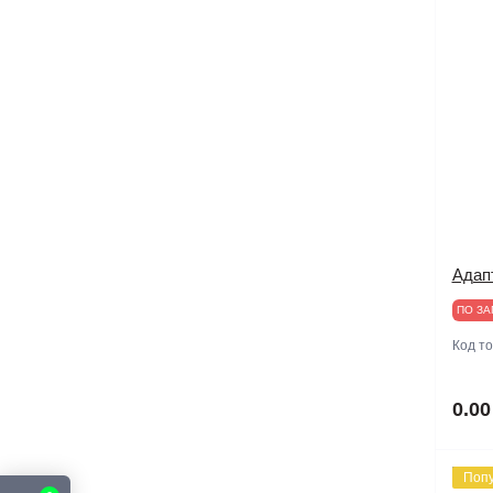
Адап
ПО ЗА
Код т
0.00
Поп