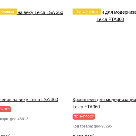
улярный
Популярный
ение на веху Leica LSA 360
Кронштейн для модернизаци
Leica FTA360
ПРОСУ
ПО ЗАПРОСУ
овара:
geo-46813
Код товара:
geo-98295