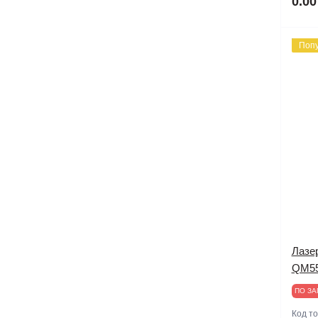
0.00
Поп
Лазер
QM5
ПО ЗА
Код т