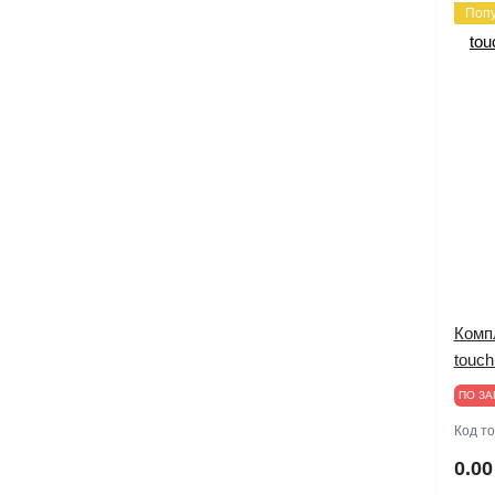
Поп
Комп
touc
ПО ЗА
Код т
0.00