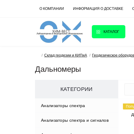
О КОМПАНИИ
ИНФОРМАЦИЯ О ДОСТАВКЕ
КАТАЛОГ
Склад геодезии и КИПиА
Геодезическое оборудо
Дальномеры
КАТЕГОРИИ
Анализаторы спектра
Поп
Анализаторы спектра и сигналов
GW Instek