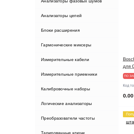
Анализаторы фазовых шумов
Rigol
Опции и аксессуары для
анализаторов спектра и сигналов
Анализаторы цепей
Rohde&Schwarz
Блоки расширения
Tektronix
Rohde&Schwarz
Гармонические миксеры
АКИП
АКИП
Bosc
Измерительные кабели
для G
Измерительные приемники
ПО ЗА
Код т
Калибровочные наборы
0.00
Логические анализаторы
Поп
Преобразователи частоты
Zeroplus
Тарированные ключи
АКИП