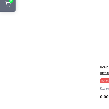
0
Комп
штат
ПО ЗА
Код т
0.00