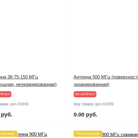
нна 38-75-150 MГц
Антенна 500 MГц (поверхност
душная, неэкранированная)
экранированная)
ПРОСУ
ПО ЗАПРОСУ
овара:
geo-63690
Код товара:
geo-63699
 руб.
0.00 руб.
улярный
Популярный