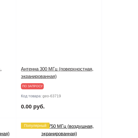
,
Антенна 300 MГц (поверхностная,
экранированная)
ПО ЗАПРОСУ
Код товара:
geo-63719
0.00 руб.
Популярный