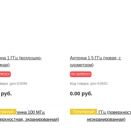
на 1 ГГц (воздушно-
Антенна 1,5 ГГц (новая, с
мная)
одометром)
ПРОСУ
ПО ЗАПРОСУ
овара:
geo-63698
Код товара:
geo-63691
 руб.
0.00 руб.
улярный
Популярный