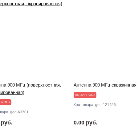
нна 900 MГц (поверхностная,
Антенна 900 MГц скважинная
нированная)
ПО ЗАПРОСУ
ПРОСУ
Код товара:
geo-121456
овара:
geo-63701
 руб.
0.00 руб.