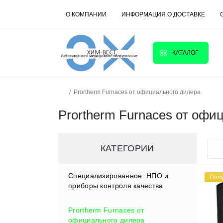
О КОМПАНИИ
ИНФОРМАЦИЯ О ДОСТАВКЕ
КАТАЛОГ
Prortherm Furnaces от официального дилера
Prortherm Furnaces от офи
КАТЕГОРИИ
Cпециализированное НПО и
Поп
приборы контроля качества
Prortherm Furnaces от
D.W.RENZMANN Washing &
официального дилера
Distillation