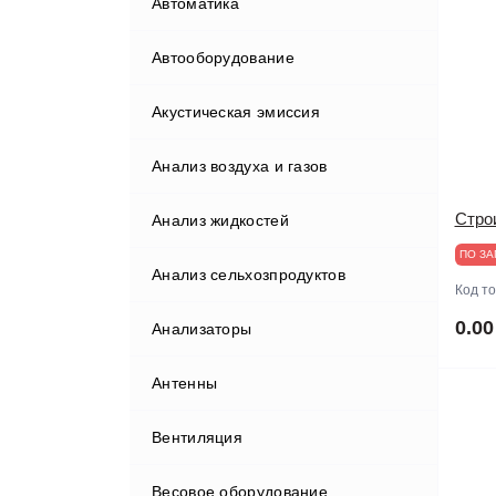
Автоматика
Автооборудование
Акустическая эмиссия
Бортовые компьютеры
Анализ воздуха и газов
Видеорегистраторы
Стро
Анализ жидкостей
Газоанализаторы
ПО ЗА
Анализ сельхозпродуктов
Гаражные краны
Код т
0.00
Анализаторы
Диагностические комплексы
Анализаторы мяса
Антенны
Диагностическое
оборудование
Вентиляция
Домкраты
Диагностические сканеры
Весовое оборудование