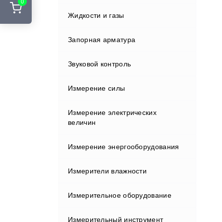
0
Стенды развал-схождения
Жидкости и газы
Курвиметры
Адаптеры и переходники
Шиномонтажные подъемники
Аккумуляторы и ЗУ
Запорная арматура
Лазерные сканеры
Шиномонтажные стенды
Вехи
Звуковой контроль
Лазерные указатели
Держатели
Измерение силы
Металлоискатели
Индукторы
Измерение электрических
Нивелиры
величин
Кабели
Оборудование зондирования
Измерение энергооборудования
грунтов
Клавиатуры и дисплеи
Измерители влажности
Полевые контроллеры
Крепления
Измерительное оборудование
Прессиометрическое
Влагомеры газа
оборудование
Отражатели
Измерительный инструмент
Влагомеры древесины