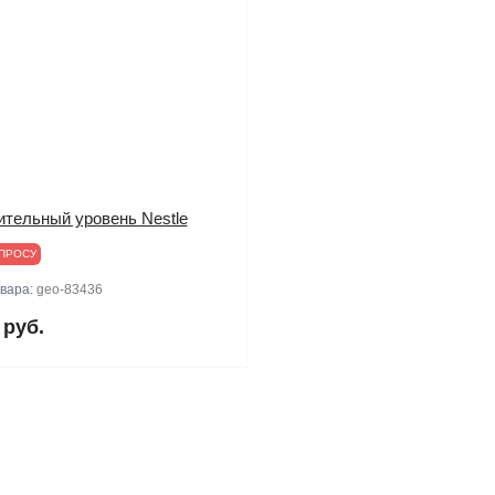
ительный уровень Nestle
ПРОСУ
овара:
geo-83436
 руб.