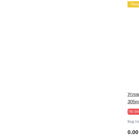
Поп
Углом
305
ПО ЗА
Код т
0.00