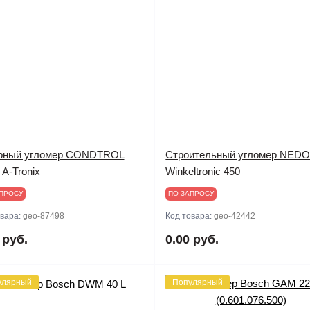
рный угломер CONDTROL
Строительный угломер NED
 A-Tronix
Winkeltronic 450
ПРОСУ
ПО ЗАПРОСУ
овара:
geo-87498
Код товара:
geo-42442
 руб.
0.00 руб.
улярный
Популярный