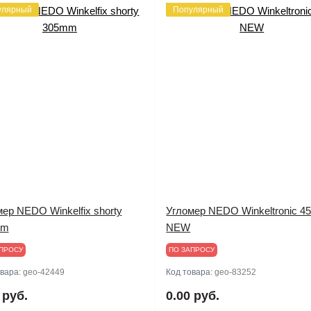
улярный
Популярный
ер NEDO Winkelfix shorty
Угломер NEDO Winkeltronic 4
mm
NEW
ПРОСУ
ПО ЗАПРОСУ
овара:
geo-42449
Код товара:
geo-83252
 руб.
0.00 руб.