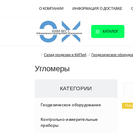
О КОМПАНИИ
ИНФОРМАЦИЯ О ДОСТАВКЕ
КАТАЛОГ
Склад геодезии и КИПиА
Геодезическое оборудо
Угломеры
КАТЕГОРИИ
Геодезическое оборудование
Поп
Контрольно-измерительные
Аксессуары
приборы