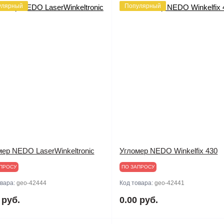
улярный
Популярный
мер NEDO LaserWinkeltronic
Угломер NEDO Winkelfix 430
ПРОСУ
ПО ЗАПРОСУ
овара:
geo-42444
Код товара:
geo-42441
 руб.
0.00 руб.