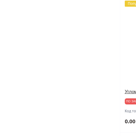
Поп
Модульные нагрузки
Специальные приборы
Мультиметры
Частотомеры
Регистраторы качества
электроэнергии
Рефлектометры
Тестеры электроустановок
Токовые клещи
Угло
ПО ЗА
Трассодефектоискатели
Код т
Электрические тестеры,
0.00
индикаторы