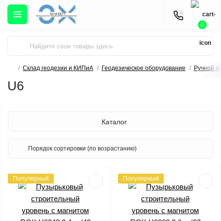
0
Склад геодезии и КИПиА
Геодезическое оборудование
Ручной и
U6
Каталог
Популярный
Популярный