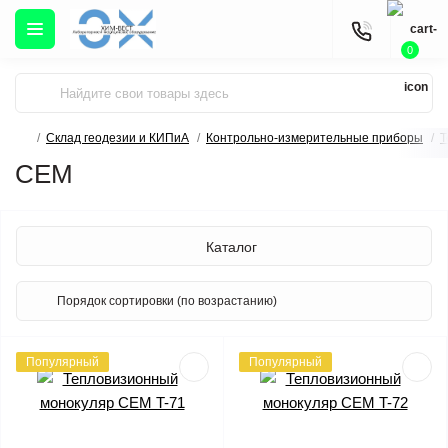
0
Склад геодезии и КИПиА
Контрольно-измерительные приборы
Т
CEM
Каталог
Популярный
Популярный