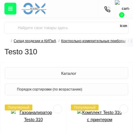
0
Склад геодезии и КИПиА
Контрольно-измерительные приборы
И
Testo 310
Каталог
Популярный
Популярный