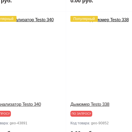
 руб.
0.00 руб.
улярный
Популярный
нализатор Testo 340
Дымомер Testo 338
ПРОСУ
ПО ЗАПРОСУ
овара:
geo-43891
Код товара:
geo-90852