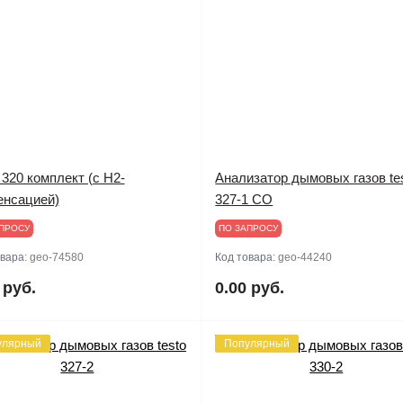
 320 комплект (с Н2-
Анализатор дымовых газов te
енсацией)
327-1 CO
ПРОСУ
ПО ЗАПРОСУ
овара:
geo-74580
Код товара:
geo-44240
 руб.
0.00 руб.
улярный
Популярный