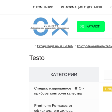
О КОМПАНИИ
ИНФОРМАЦИЯ О ДОСТАВКЕ
КАТАЛОГ
Склад геодезии и КИПиА
Контрольно-измерител
Testo
КАТЕГОРИИ
Cпециализированное НПО и
Поп
приборы контроля качества
Prortherm Furnaces от
D.W.RENZMANN Washing &
официального дилера
Distillation