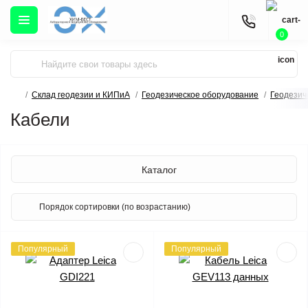
0
Склад геодезии и КИПиА
Геодезическое оборудование
Геодезич
Кабели
Каталог
Популярный
Популярный