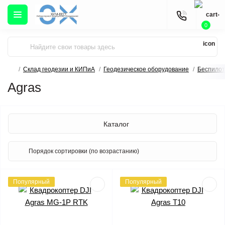
0
Склад геодезии и КИПиА
Геодезическое оборудование
Беспило
Agras
Каталог
Популярный
Популярный