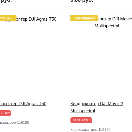
улярный
Популярный
окоптер DJI Agras T50
Квадрокоптер DJI Mavic 3
Multispectral
ПРОСУ
ПО ЗАПРОСУ
овара:
geo-116186
Код товара:
geo-116176