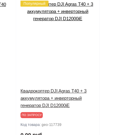
Популярный
Квадрокоптер DJI Agras T40 + 3
аккумулятора + инверторный
генератор DJI D12000iE
ПО ЗАПРОСУ
Код товара:
geo-117739
0.00 руб.