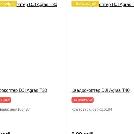
улярный
Популярный
окоптер DJI Agras T30
Квадрокоптер DJI Agras T40
ПРОСУ
ПО ЗАПРОСУ
овара:
geo-100487
Код товара:
geo-115104
 руб.
0.00 руб.