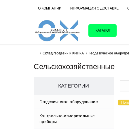
О КОМПАНИИ
ИНФОРМАЦИЯ О ДОСТАВКЕ
КАТАЛОГ
Склад геодезии и КИПиА
Геодезическое оборудо
Сельскохозяйственные
КАТЕГОРИИ
Геодезическое оборудование
Поп
Контрольно-измерительные
Аксессуары
приборы