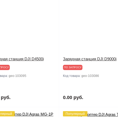
дная станция DJI D4500i
Зарядная станция DJI D9000i
ПРОСУ
ПО ЗАПРОСУ
овара:
geo-103095
Код товара:
geo-103086
 руб.
0.00 руб.
улярный
Популярный