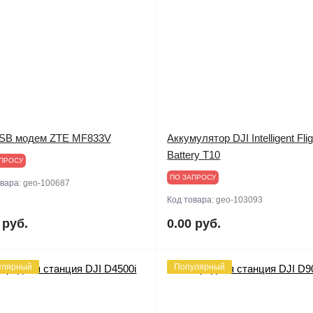
SB модем ZTE MF833V
Аккумулятор DJI Intelligent Flig
Battery T10
ПРОСУ
ПО ЗАПРОСУ
овара:
geo-100687
Код товара:
geo-103093
 руб.
0.00 руб.
улярный
Популярный