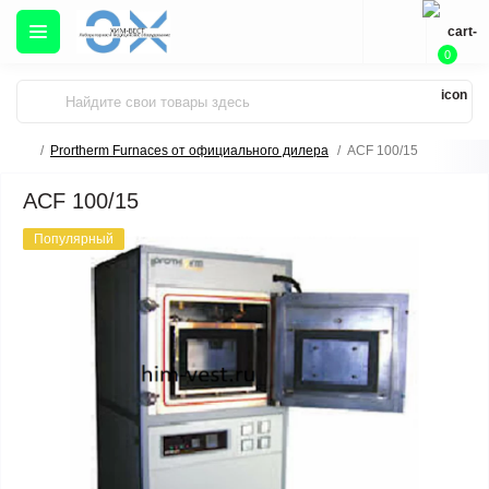
0
Prortherm Furnaces от официального дилера
ACF 100/15
ACF 100/15
Популярный