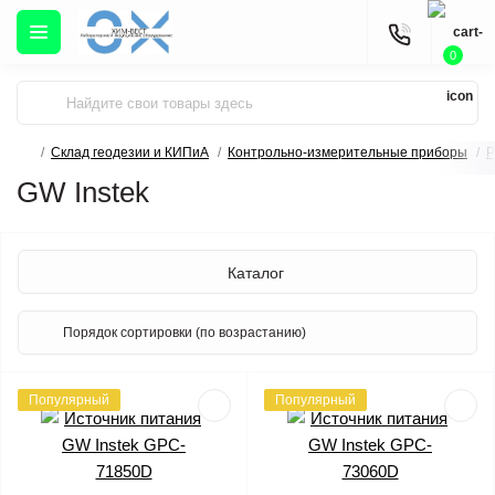
0
Склад геодезии и КИПиА
Контрольно-измерительные приборы
Р
GW Instek
Каталог
Популярный
Популярный