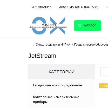
О КОМПАНИИ
ИНФОРМАЦИЯ О ДОСТАВКЕ
КАТАЛОГ
Склад геодезии и КИПиА
Геодезическое оборудо
JetStream
КАТЕГОРИИ
Геодезическое оборудование
Поп
Контрольно-измерительные
Аксессуары
приборы