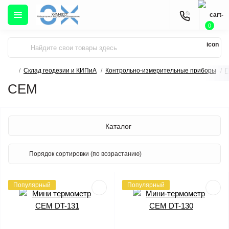
0
Склад геодезии и КИПиА
Контрольно-измерительные приборы
П
CEM
Каталог
Популярный
Популярный