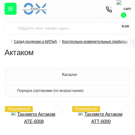
0
Склад геодезии и КИПиА
Контрольно-измерительные приборы
П
Актаком
Каталог
Популярный
Популярный