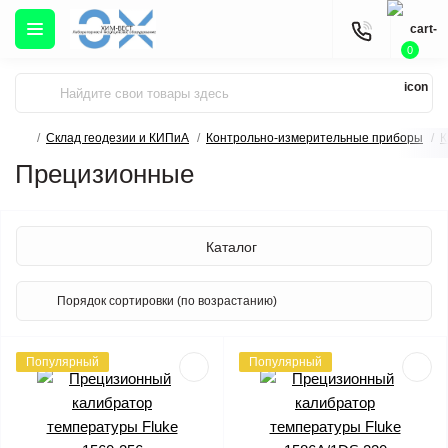
0
Склад геодезии и КИПиА
Контрольно-измерительные приборы
К
Прецизионные
Каталог
Популярный
Популярный