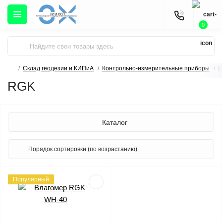
0
Склад геодезии и КИПиА
Контрольно-измерительные приборы
И
RGK
Каталог
Популярный