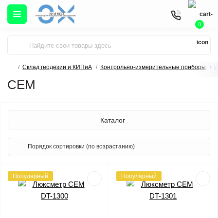
0
Склад геодезии и КИПиА
Контрольно-измерительные приборы
И
CEM
Каталог
Популярный
Популярный