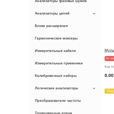
Анализаторы фазовых шумов
Rigol
Опции и аксессуары для
анализаторов спектра и сигналов
Анализаторы цепей
Rohde&Schwarz
Блоки расширения
Tektronix
Rohde&Schwarz
Гармонические миксеры
АКИП
АКИП
Муль
Измерительные кабели
ПО ЗА
Измерительные приемники
Код т
0.00
Калибровочные наборы
Логические анализаторы
Поп
Преобразователи частоты
Zeroplus
Тарированные ключи
АКИП