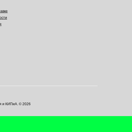
авке
ости
я
я и КИПиА. © 2026