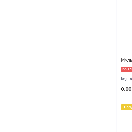
Муль
ПО ЗА
Код т
0.00
Поп