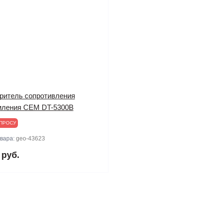
ритель сопротивления
мления CEM DT-5300B
ПРОСУ
овара:
geo-43623
 руб.