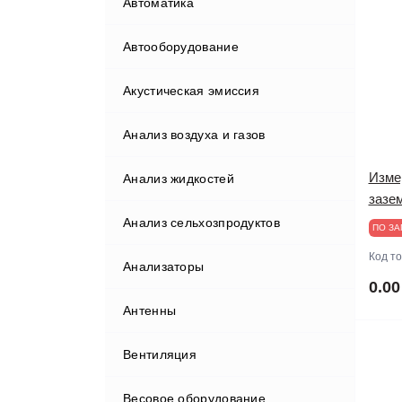
Автоматика
Автооборудование
Акустическая эмиссия
Бортовые компьютеры
Анализ воздуха и газов
Видеорегистраторы
Изме
Анализ жидкостей
Газоанализаторы
зазе
Анализ сельхозпродуктов
Гаражные краны
ПО ЗА
Код т
Анализаторы
Диагностические комплексы
Анализаторы мяса
0.00
Антенны
Диагностическое
оборудование
Вентиляция
Домкраты
Диагностические сканеры
Весовое оборудование