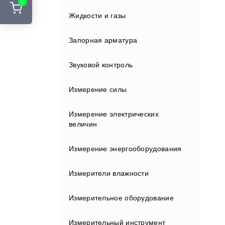
0
Стенды развал-схождения
Жидкости и газы
Курвиметры
Адаптеры и переходники
Шиномонтажные подъемники
Аккумуляторы и ЗУ
Запорная арматура
Лазерные сканеры
Шиномонтажные стенды
Вехи
Звуковой контроль
Лазерные указатели
Держатели
Измерение силы
Металлоискатели
Индукторы
Измерение электрических
Нивелиры
величин
Кабели
Оборудование зондирования
Измерение энергооборудования
грунтов
Клавиатуры и дисплеи
Измерители влажности
Полевые контроллеры
Крепления
Измерительное оборудование
Прессиометрическое
Влагомеры газа
оборудование
Отражатели
Измерительный инструмент
Влагомеры древесины