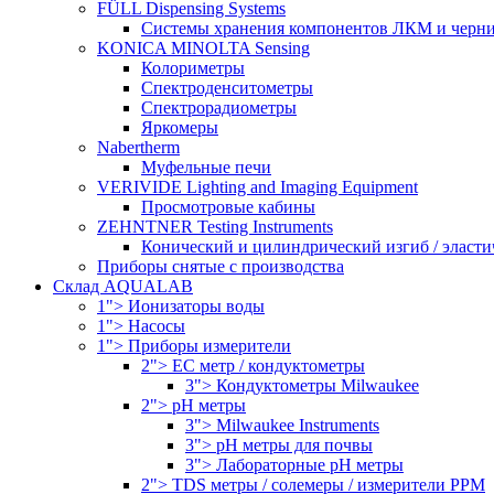
FÜLL Dispensing Systems
Системы хранения компонентов ЛКМ и черн
KONICA MINOLTA Sensing
Колориметры
Спектроденситометры
Спектрорадиометры
Яркомеры
Nabertherm
Муфельные печи
VERIVIDE Lighting and Imaging Equipment
Просмотровые кабины
ZEHNTNER Testing Instruments
Конический и цилиндрический изгиб / эласти
Приборы снятые с производства
Склад AQUALAB
1"> Ионизаторы воды
1"> Насосы
1"> Приборы измерители
2"> EC метр / кондуктометры
3"> Кондуктометры Milwaukee
2"> pH метры
3"> Milwaukee Instruments
3"> pH метры для почвы
3"> Лабораторные pH метры
2"> TDS метры / солемеры / измерители PPM