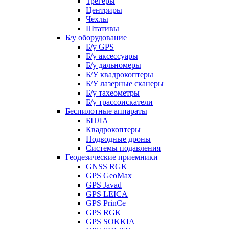
Трегеры
Центриры
Чехлы
Штативы
Б/у оборудование
Б/у GPS
Б/у аксессуары
Б/у дальномеры
Б/У квадрокоптеры
Б/У лазерные сканеры
Б/у тахеометры
Б/у трассоискатели
Беспилотные аппараты
БПЛА
Квадрокоптеры
Подводные дроны
Системы подавления
Геодезические приемники
GNSS RGK
GPS GeoMax
GPS Javad
GPS LEICA
GPS PrinCe
GPS RGK
GPS SOKKIA