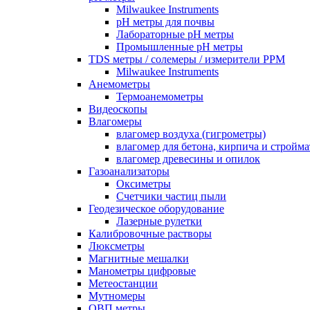
Milwaukee Instruments
pH метры для почвы
Лабораторные pH метры
Промышленные pH метры
TDS метры / солемеры / измерители PPM
Milwaukee Instruments
Анемометры
Термоанемометры
Видеоскопы
Влагомеры
влагомер воздуха (гигрометры)
влагомер для бетона, кирпича и стройм
влагомер древесины и опилок
Газоанализаторы
Оксиметры
Счетчики частиц пыли
Геодезическое оборудование
Лазерные рулетки
Калибровочные растворы
Люксметры
Магнитные мешалки
Манометры цифровые
Метеостанции
Мутномеры
ОВП метры