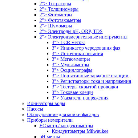
2"> Титраторы
2"> Толщиномеры
2"> Фотометры
2"> Фототахометры
2"> Шумомеры
2"> Электроды pH, ORP, TDS
2"> Электроизмерительные инструменты
3"> LCR метры
3"> Индикатор чередования фаз
3"> Источники питания
3"> Мегаомметры
3"> Мультиметры
3"> Осциллографы
3"> Портативные зарядные станции
3"> Регистраторы тока и напряжения
3"> Тестеры скрытой проводки
3"> Токовые клещи
3"> Указатели напряжения
Ионизаторы воды
Насосы
Оборудование для мойки фасадов
Приборы измерители
EC метр / кондуктометры
Кондуктометры Milwaukee
pH метры