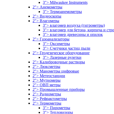
3"> Milwaukee Instruments
2"> Анемометры
3"> Термоанемометры
2"> Видеоскопы
2"> Влагомеры
3"> влагомер воздуха (гигрометры)
3"> влагомер для бетона, кирпича и ст
3"> влагомер древесины и опилок
2"> Газоанализаторы
3"> Оксиметры
3"> Счетчики частиц пыли
2"> Геодезическое оборудование
3"> Лазерные рулетки
2"> Калибровочные растворы
2"> Люксметры
2"> Манометры цифровые
2"> Метеостанции
2"> Мутномеры
2"> ОВП метры
2"> Промышленные приборы
2"> Радиометры
2"> Рефрактометры
2"> Термометры
3"> Пирометры
3"> Тепловизоры