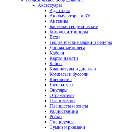
Аксессуары
Адаптеры
Аккумуляторы и ЗУ
Антенны
Башмаки геодезические
Биподы и триподы
Вехи
Геодезические марки и реперы
Дорожные колеса
Кабели
Карты памяти
Кейсы
Клавиатуры и дисплеи
Компасы и буссоли
Крепления
Литература
Окуляры
Отражатели
Планиметры
Планшеты и зонты
Радиостанции
Рейки
Спецодежда
Сумки и рюкзаки