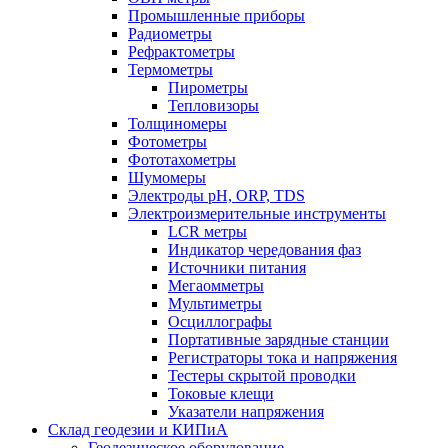
Промышленные приборы
Радиометры
Рефрактометры
Термометры
Пирометры
Тепловизоры
Толщиномеры
Фотометры
Фототахометры
Шумомеры
Электроды pH, ORP, TDS
Электроизмерительные инструменты
LCR метры
Индикатор чередования фаз
Источники питания
Мегаомметры
Мультиметры
Осциллографы
Портативные зарядные станции
Регистраторы тока и напряжения
Тестеры скрытой проводки
Токовые клещи
Указатели напряжения
Склад геодезии и КИПиА
Геодезическое оборудование