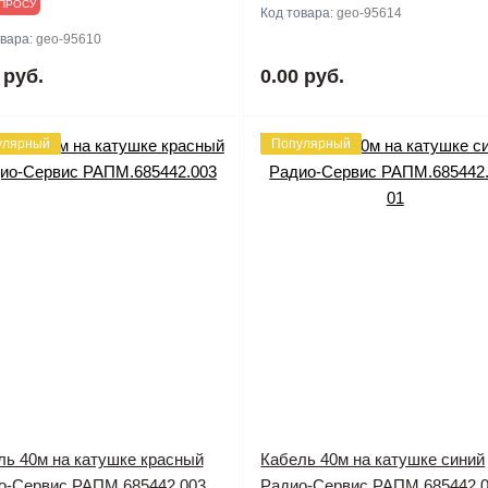
ПРОСУ
Код товара:
geo-95614
овара:
geo-95610
 руб.
0.00 руб.
улярный
Популярный
ль 40м на катушке красный
Кабель 40м на катушке синий
о-Сервис РАПМ.685442.003
Радио-Сервис РАПМ.685442.0