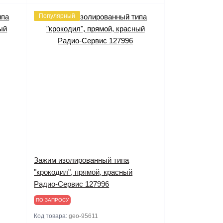
Популярный
Зажим изолированный типа
"крокодил", прямой, красный
Радио-Сервис 127996
ПО ЗАПРОСУ
Код товара:
geo-95611