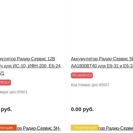
мулятор Радио-Сервис 12В
Аккумулятор Радио-Сервис 5
/ч для ИС-10, ИФН-200, Е6-24,
AA1800BT40 для Е6-31 и Е6-3
/1
ПО ЗАПРОСУ
ПРОСУ
Код товара:
geo-95607
овара:
geo-95601
 руб.
0.00 руб.
 продаж
Популярный