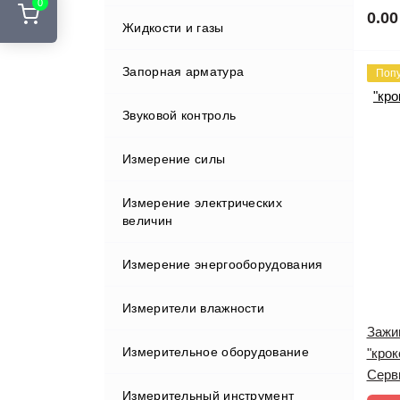
0
0.00
Стенды развал-схождения
Жидкости и газы
Курвиметры
Адаптеры и переходники
Шиномонтажные подъемники
Аккумуляторы и ЗУ
Запорная арматура
Лазерные сканеры
Поп
Шиномонтажные стенды
Вехи
Звуковой контроль
Лазерные указатели
Держатели
Измерение силы
Металлоискатели
Индукторы
Измерение электрических
Нивелиры
величин
Кабели
Оборудование зондирования
Измерение энергооборудования
грунтов
Клавиатуры и дисплеи
Измерители влажности
Полевые контроллеры
Крепления
Зажи
Измерительное оборудование
Прессиометрическое
Влагомеры газа
"крок
оборудование
Отражатели
Серв
Измерительный инструмент
Влагомеры древесины