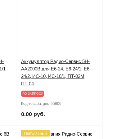
H-
Аккумулятор Радио-Сервис 5H-
1/1
AA2000B для Е6-24, Е6-24/1, Е6-
24/2, ИС-10, ИС-10/1, ПТ-02М,
ПТ-04
ПО ЗАПРОСУ
Код товара:
geo-95606
0.00 руб.
Популярный