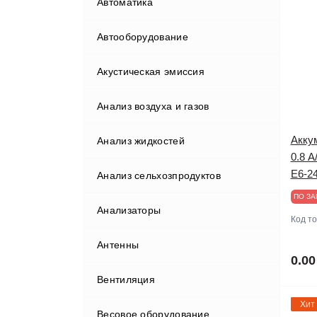
Автоматика
Автооборудование
Акустическая эмиссия
Бортовые компьютеры
Анализ воздуха и газов
Видеорегистраторы
Акку
Анализ жидкостей
Газоанализаторы
0.8 А
Е6-24
Анализ сельхозпродуктов
Гаражные краны
ПО ЗА
Анализаторы
Диагностические комплексы
Анализаторы мяса
Код т
Антенны
Диагностическое
оборудование
0.00
Вентиляция
Домкраты
Диагностические сканеры
Хит
Весовое оборудование