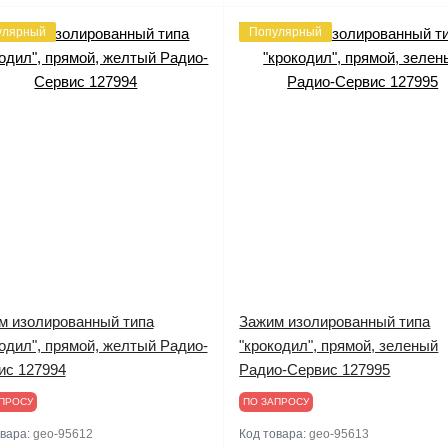
улярный
Популярный
м изолированный типа
Зажим изолированный типа
одил", прямой, желтый Радио-
"крокодил", прямой, зеленый
ис 127994
Радио-Сервис 127995
ПРОСУ
ПО ЗАПРОСУ
овара:
geo-95612
Код товара:
geo-95613