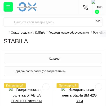
0
Склад геодезии и КИПиА
Геодезическое оборудование
Ручной и
STABILA
Каталог
Популярный
Популярный