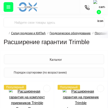
0
Склад геодезии и КИПиА
Геодезическое оборудование
Программ
Расширение гарантии Trimble
Каталог
Популярный
Популярный