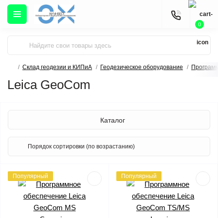
0
Склад геодезии и КИПиА
Геодезическое оборудование
Программ
Leica GeoCom
Каталог
Популярный
Популярный