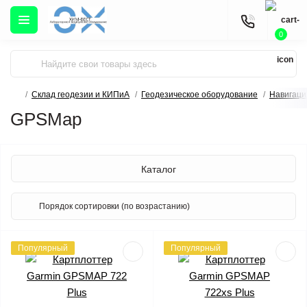
0
Склад геодезии и КИПиА
Геодезическое оборудование
Навигаци
GPSMap
Каталог
Популярный
Популярный