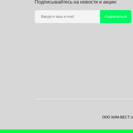
Подписывайтесь на новости и акции:
для DJI RS 2
Подписаться
для Inspire 1
для Inspire 2
для Matrice
для Mavic 2
для Mavic 2 Enterprise
для Mavic 2 Zoom
для Mavic 3
ООО ХИМ-ВЕСТ лаб
для Mavic Air