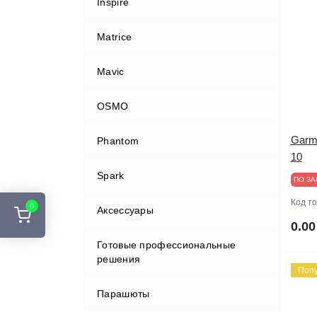
Inspire
Matrice
Mavic
OSMO
Garm
Phantom
10
Spark
ПО ЗА
Код т
0
Аксессуары
0.00
Готовые профессиональные
FPV системы, передача данных
решения
Поп
Tello
Парашюты
Аккумуляторы и З/У