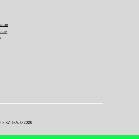
авке
ости
я
я и КИПиА. © 2026