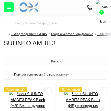
0
Склад геодезии и КИПиА
Геодезическое оборудование
Навигаци
SUUNTO AMBIT3
Каталог
Популярный
Популярный