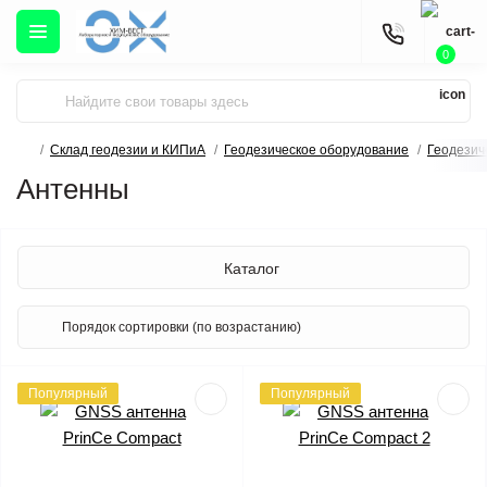
0
Склад геодезии и КИПиА
Геодезическое оборудование
Геодезич
Антенны
Каталог
Популярный
Популярный