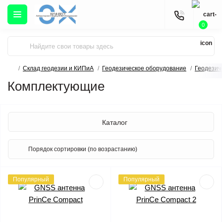
0
Склад геодезии и КИПиА
Геодезическое оборудование
Геодезич
Комплектующие
Каталог
Популярный
Популярный