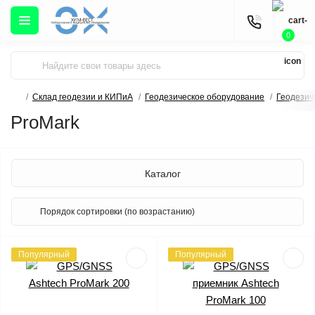
0
Склад геодезии и КИПиА
Геодезическое оборудование
Геодезич
ProMark
Каталог
Популярный
Популярный