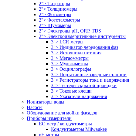
2"> Титраторы
2"> Толщиномеры
2"> Фотометры
2"> Фототахометры
2"> Шумомеры
2"> Электроды pH, ORP, TDS
2"> Электроизмерительные инструменты
3"> LCR метры
3"> Индикатор чередования фаз
3"> Источники питания
3"> Мегаомметры
3"> Мультиметры
3"> Осциллографы
3"> Портативные зарядные станции
3"> Регистраторы тока и напряжения
3"> Тестеры скрытой проводки
3"> Токовые клещи
3"> Указатели напряжения
Ионизаторы воды
Насосы
Оборудование для мойки фасадов
Приборы измерители
EC метр / кондуктометры
Кондуктометры Milwaukee
pH метры