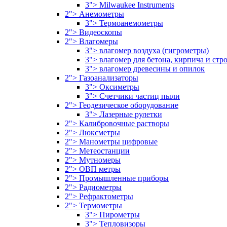
3"> Milwaukee Instruments
2"> Анемометры
3"> Термоанемометры
2"> Видеоскопы
2"> Влагомеры
3"> влагомер воздуха (гигрометры)
3"> влагомер для бетона, кирпича и ст
3"> влагомер древесины и опилок
2"> Газоанализаторы
3"> Оксиметры
3"> Счетчики частиц пыли
2"> Геодезическое оборудование
3"> Лазерные рулетки
2"> Калибровочные растворы
2"> Люксметры
2"> Манометры цифровые
2"> Метеостанции
2"> Мутномеры
2"> ОВП метры
2"> Промышленные приборы
2"> Радиометры
2"> Рефрактометры
2"> Термометры
3"> Пирометры
3"> Тепловизоры