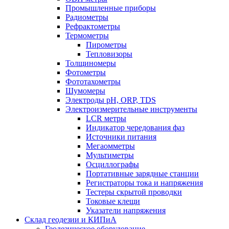
Промышленные приборы
Радиометры
Рефрактометры
Термометры
Пирометры
Тепловизоры
Толщиномеры
Фотометры
Фототахометры
Шумомеры
Электроды pH, ORP, TDS
Электроизмерительные инструменты
LCR метры
Индикатор чередования фаз
Источники питания
Мегаомметры
Мультиметры
Осциллографы
Портативные зарядные станции
Регистраторы тока и напряжения
Тестеры скрытой проводки
Токовые клещи
Указатели напряжения
Склад геодезии и КИПиА
Геодезическое оборудование