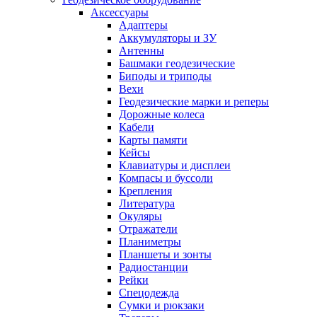
Аксессуары
Адаптеры
Аккумуляторы и ЗУ
Антенны
Башмаки геодезические
Биподы и триподы
Вехи
Геодезические марки и реперы
Дорожные колеса
Кабели
Карты памяти
Кейсы
Клавиатуры и дисплеи
Компасы и буссоли
Крепления
Литература
Окуляры
Отражатели
Планиметры
Планшеты и зонты
Радиостанции
Рейки
Спецодежда
Сумки и рюкзаки