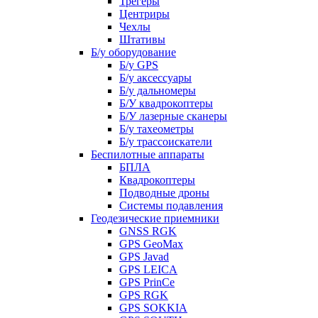
Трегеры
Центриры
Чехлы
Штативы
Б/у оборудование
Б/у GPS
Б/у аксессуары
Б/у дальномеры
Б/У квадрокоптеры
Б/У лазерные сканеры
Б/у тахеометры
Б/у трассоискатели
Беспилотные аппараты
БПЛА
Квадрокоптеры
Подводные дроны
Системы подавления
Геодезические приемники
GNSS RGK
GPS GeoMax
GPS Javad
GPS LEICA
GPS PrinCe
GPS RGK
GPS SOKKIA