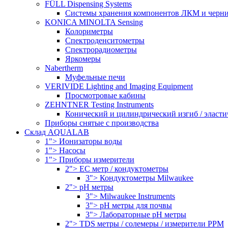
FÜLL Dispensing Systems
Системы хранения компонентов ЛКМ и черн
KONICA MINOLTA Sensing
Колориметры
Спектроденситометры
Спектрорадиометры
Яркомеры
Nabertherm
Муфельные печи
VERIVIDE Lighting and Imaging Equipment
Просмотровые кабины
ZEHNTNER Testing Instruments
Конический и цилиндрический изгиб / эласти
Приборы снятые с производства
Склад AQUALAB
1"> Ионизаторы воды
1"> Насосы
1"> Приборы измерители
2"> EC метр / кондуктометры
3"> Кондуктометры Milwaukee
2"> pH метры
3"> Milwaukee Instruments
3"> pH метры для почвы
3"> Лабораторные pH метры
2"> TDS метры / солемеры / измерители PPM