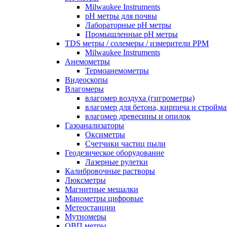
Milwaukee Instruments
pH метры для почвы
Лабораторные pH метры
Промышленные pH метры
TDS метры / солемеры / измерители PPM
Milwaukee Instruments
Анемометры
Термоанемометры
Видеоскопы
Влагомеры
влагомер воздуха (гигрометры)
влагомер для бетона, кирпича и стройм
влагомер древесины и опилок
Газоанализаторы
Оксиметры
Счетчики частиц пыли
Геодезическое оборудование
Лазерные рулетки
Калибровочные растворы
Люксметры
Магнитные мешалки
Манометры цифровые
Метеостанции
Мутномеры
ОВП метры