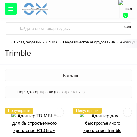
0
Склад геодезии и КИПиА
Геодезическое оборудование
Аксессуа
Trimble
Каталог
Популярный
Популярный