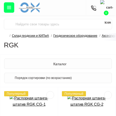
0
Склад геодезии и КИПиА
Геодезическое оборудование
Аксессуа
RGK
Каталог
Популярный
Популярный