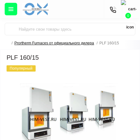
0
Prortherm Furnaces от официального дилера
PLF 160/15
PLF 160/15
Популярный