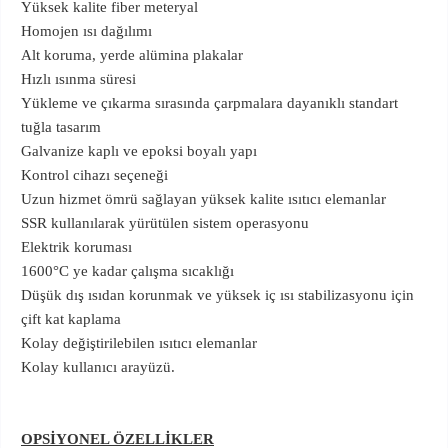
Yüksek kalite fiber meteryal
Homojen ısı dağılımı
Alt koruma, yerde alümina plakalar
Hızlı ısınma süresi
Yükleme ve çıkarma sırasında çarpmalara dayanıklı standart
tuğla tasarım
Galvanize kaplı ve epoksi boyalı yapı
Kontrol cihazı seçeneği
Uzun hizmet ömrü sağlayan yüksek kalite ısıtıcı elemanlar
SSR kullanılarak yürütülen sistem operasyonu
Elektrik koruması
1600°C ye kadar çalışma sıcaklığı
Düşük dış ısıdan korunmak ve yüksek iç ısı stabilizasyonu için
çift kat kaplama
Kolay değiştirilebilen ısıtıcı elemanlar
Kolay kullanıcı arayüzü.
OPSİYONEL ÖZELLİKLER