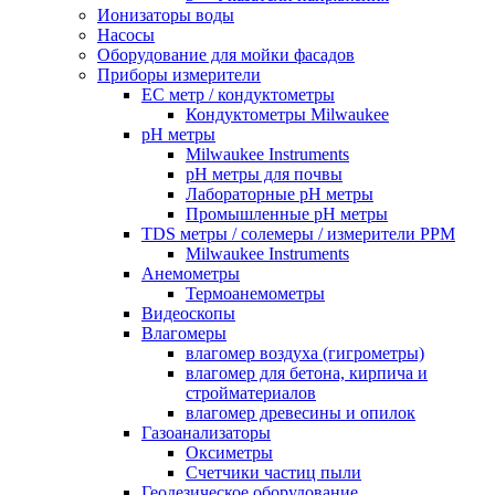
Ионизаторы воды
Насосы
Оборудование для мойки фасадов
Приборы измерители
EC метр / кондуктометры
Кондуктометры Milwaukee
pH метры
Milwaukee Instruments
pH метры для почвы
Лабораторные pH метры
Промышленные pH метры
TDS метры / солемеры / измерители PPM
Milwaukee Instruments
Анемометры
Термоанемометры
Видеоскопы
Влагомеры
влагомер воздуха (гигрометры)
влагомер для бетона, кирпича и
стройматериалов
влагомер древесины и опилок
Газоанализаторы
Оксиметры
Счетчики частиц пыли
Геодезическое оборудование