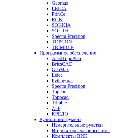
Geomax
LEICA
PrinCe
RGK
SOKKIA
SOUTH
Spectra Precision
TOPCON
TRIMBLE
Программное обеспечение
AcadTopoPlan
BricsCAD
GeoMax
Leica
Pythagoras
Spectra Precision
Topcon
Topocad
Trimble
Z+F
КРЕДО
Ручной инструмент
Измерительные рулетки
Индикаторы часового типа
Комплекты ВИК