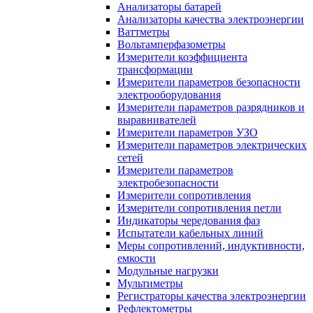
Анализаторы батарей
Анализаторы качества электроэнергии
Ваттметры
Вольтамперфазометры
Измерители коэффициента
трансформации
Измерители параметров безопасности
электрооборудования
Измерители параметров разрядников и
выравнивателей
Измерители параметров УЗО
Измерители параметров электрических
сетей
Измерители параметров
электробезопасности
Измерители сопротивления
Измерители сопротивления петли
Индикаторы чередования фаз
Испытатели кабельных линий
Меры сопротивлений, индуктивности,
емкости
Модульные нагрузки
Мультиметры
Регистраторы качества электроэнергии
Рефлектометры