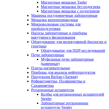
Магнитные мешалки Tagler
Магнитные мешалки без подогрева
Магнитные мешалки с подогревом
Машины посудомоечные лабораторные
Мешалки верхнеприводные
Микроволновые системы для
пробоподготовки
Насосы лабораторные и приборы
вакуумного фильтрования
Оборудование для молекулярной биологии и
генетики
Оборудование для ПЦР-исследований
Печи лабораторные
Муфельные печи лабораторные
(камерные)
Плиты нагревательные
Приборы для анализа нефтепродуктов
Продукция BioSan (Латвия)
Рефрактометры, Поляриметры и
Сахариметры
Ротационные испарители
Колбы для ротационных испарителей
Stegler
Лабораторные ротационные
испарители Stegler