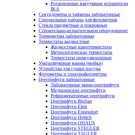
Ротационные вакуумные испарители
IKA
Секундомеры и таймеры лабораторные
Специальные наборы для фотометров
Стекла предметные и покровные
Строительно-испытательное оборудование
Термометры лабораторные
Термостаты жидкостные
Жидкостные криотермостаты
Метрологические термостаты
Термостаты циркуляционные
Ультразвуковые ванны (мойки)
Устройства для сушки посуды
Фотометры и спектрофотометры
Центрифуги лабораторные
Лабораторные мини-центрифуги
Медицинские центрифуги
Рефрижераторные центрифуги
Центрифуги BioSan
Центрифуги Elmi
Центрифуги Eppendorf
Центрифуги Hettich
Центрифуги OHAUS
Центрифуги STEGLER
Центрифуги TAGLER