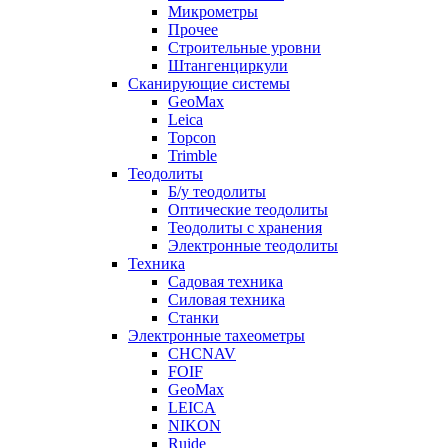
Микрометры
Прочее
Строительные уровни
Штангенциркули
Сканирующие системы
GeoMax
Leica
Topcon
Trimble
Теодолиты
Б/у теодолиты
Оптические теодолиты
Теодолиты с хранения
Электронные теодолиты
Техника
Садовая техника
Силовая техника
Станки
Электронные тахеометры
CHCNAV
FOIF
GeoMax
LEICA
NIKON
Ruide