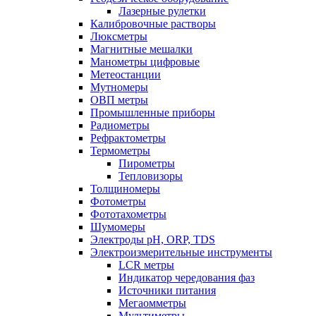
Лазерные рулетки
Калибровочные растворы
Люксметры
Магнитные мешалки
Манометры цифровые
Метеостанции
Мутномеры
ОВП метры
Промышленные приборы
Радиометры
Рефрактометры
Термометры
Пирометры
Тепловизоры
Толщиномеры
Фотометры
Фототахометры
Шумомеры
Электроды pH, ORP, TDS
Электроизмерительные инструменты
LCR метры
Индикатор чередования фаз
Источники питания
Мегаомметры
Мультиметры