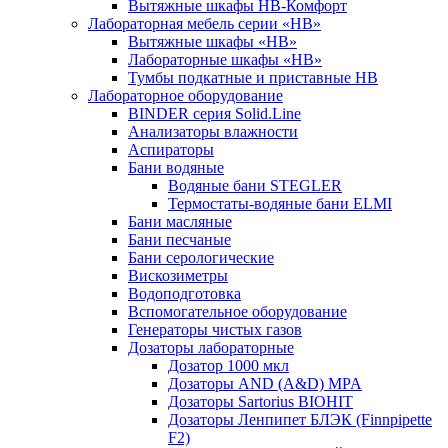
Вытяжные шкафы НВ-Комфорт
Лабораторная мебель серии «НВ»
Вытяжные шкафы «НВ»
Лабораторные шкафы «НВ»
Тумбы подкатные и приставные НВ
Лабораторное оборудование
BINDER серия Solid.Line
Анализаторы влажности
Аспираторы
Бани водяные
Водяные бани STEGLER
Термостаты-водяные бани ELMI
Бани масляные
Бани песчаные
Бани серологические
Вискозиметры
Водоподготовка
Вспомогательное оборудование
Генераторы чистых газов
Дозаторы лабораторные
Дозатор 1000 мкл
Дозаторы AND (A&D) MPA
Дозаторы Sartorius BIOHIT
Дозаторы Ленпипет БЛЭК (Finnpipette
F2)