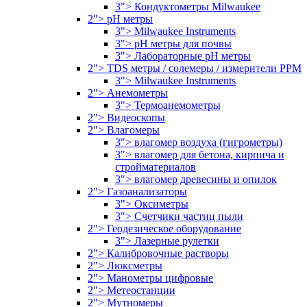
3"> Кондуктометры Milwaukee
2"> pH метры
3"> Milwaukee Instruments
3"> pH метры для почвы
3"> Лабораторные pH метры
2"> TDS метры / солемеры / измерители PPM
3"> Milwaukee Instruments
2"> Анемометры
3"> Термоанемометры
2"> Видеоскопы
2"> Влагомеры
3"> влагомер воздуха (гигрометры)
3"> влагомер для бетона, кирпича и
стройматериалов
3"> влагомер древесины и опилок
2"> Газоанализаторы
3"> Оксиметры
3"> Счетчики частиц пыли
2"> Геодезическое оборудование
3"> Лазерные рулетки
2"> Калибровочные растворы
2"> Люксметры
2"> Манометры цифровые
2"> Метеостанции
2"> Мутномеры