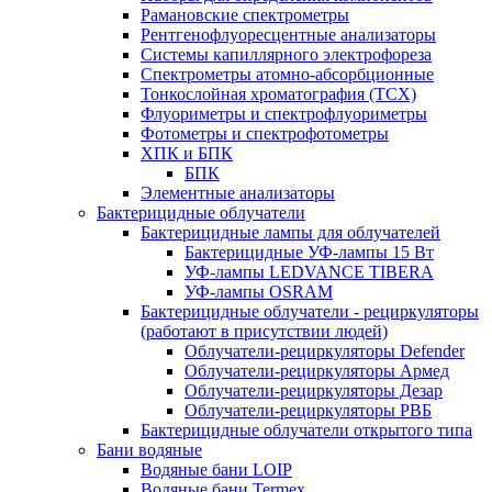
Рамановские спектрометры
Рентгенофлуоресцентные анализаторы
Системы капиллярного электрофореза
Спектрометры атомно-абсорбционные
Тонкослойная хроматография (ТСХ)
Флуориметры и спектрофлуориметры
Фотометры и спектрофотометры
ХПК и БПК
БПК
Элементные анализаторы
Бактерицидные облучатели
Бактерицидные лампы для облучателей
Бактерицидные УФ-лампы 15 Вт
УФ-лампы LEDVANCE TIBERA
УФ-лампы OSRAM
Бактерицидные облучатели - рециркуляторы
(работают в присутствии людей)
Облучатели-рециркуляторы Defender
Облучатели-рециркуляторы Армед
Облучатели-рециркуляторы Дезар
Облучатели-рециркуляторы РВБ
Бактерицидные облучатели открытого типа
Бани водяные
Водяные бани LOIP
Водяные бани Termex