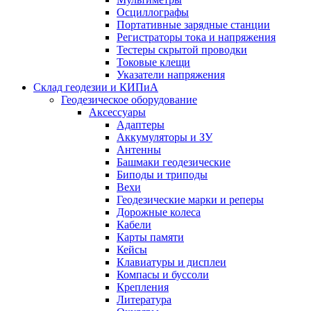
Осциллографы
Портативные зарядные станции
Регистраторы тока и напряжения
Тестеры скрытой проводки
Токовые клещи
Указатели напряжения
Склад геодезии и КИПиА
Геодезическое оборудование
Аксессуары
Адаптеры
Аккумуляторы и ЗУ
Антенны
Башмаки геодезические
Биподы и триподы
Вехи
Геодезические марки и реперы
Дорожные колеса
Кабели
Карты памяти
Кейсы
Клавиатуры и дисплеи
Компасы и буссоли
Крепления
Литература