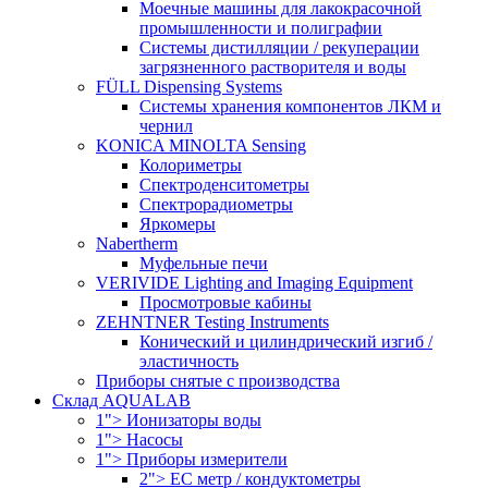
Моечные машины для лакокрасочной
промышленности и полиграфии
Системы дистилляции / рекуперации
загрязненного растворителя и воды
FÜLL Dispensing Systems
Системы хранения компонентов ЛКМ и
чернил
KONICA MINOLTA Sensing
Колориметры
Спектроденситометры
Спектрорадиометры
Яркомеры
Nabertherm
Муфельные печи
VERIVIDE Lighting and Imaging Equipment
Просмотровые кабины
ZEHNTNER Testing Instruments
Конический и цилиндрический изгиб /
эластичность
Приборы снятые с производства
Склад AQUALAB
1"> Ионизаторы воды
1"> Насосы
1"> Приборы измерители
2"> EC метр / кондуктометры