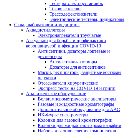
Тестеры электроустановок
Токовые клещи
Трассодефектоискатели
Электрические тестеры, индикаторы
Склад лаборатории и медицины
Аквадистилляторы
Электронагреватели трубчатые
Актуально для борьбы и профилактики
коронавирусой инфекции COVID-19
Антисептики, дозаторы локтевые и
диспенсеры
Антисептики-растворы
Дозаторы для антисептиков
Маски, респираторы, защитные костюмы,
перчатки
Отсасыватели хирургические
Экспресс-тесты на COVID-19 и грипп
Аналитическое оборудование
Вольтамперометрические анализаторы
Газовые и жидкостные хроматографы
Дополнительное оборудование для ААС
ИК-Фурье спектрометры
Колонки для газовой хроматографии
Колонки для жидкостной хроматографии
Наборы для определения компонентов