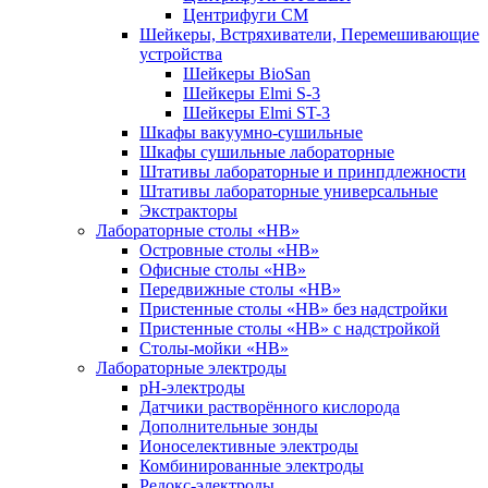
Центрифуги СМ
Шейкеры, Встряхиватели, Перемешивающие
устройства
Шейкеры BioSan
Шейкеры Elmi S-3
Шейкеры Elmi ST-3
Шкафы вакуумно-сушильные
Шкафы сушильные лабораторные
Штативы лабораторные и принпдлежности
Штативы лабораторные универсальные
Экстракторы
Лабораторные столы «НВ»
Островные столы «НВ»
Офисные столы «НВ»
Передвижные столы «НВ»
Пристенные столы «НВ» без надстройки
Пристенные столы «НВ» с надстройкой
Столы-мойки «НВ»
Лабораторные электроды
pH-электроды
Датчики растворённого кислорода
Дополнительные зонды
Ионоселективные электроды
Комбинированные электроды
Редокс-электроды