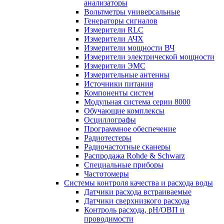
анализаторы
Вольтметры универсальные
Генераторы сигналов
Измерители RLC
Измерители АЧХ
Измерители мощности ВЧ
Измерители электрической мощности
Измерители ЭМС
Измерительные антенны
Источники питания
Компоненты систем
Модульная система серии 8000
Обучающие комплексы
Осциллографы
Программное обеспечение
Радиотестеры
Радиочастотные сканеры
Распродажа Rohde & Schwarz
Специальные приборы
Частотомеры
Системы контроля качества и расхода воды
Датчики расхода встраиваемые
Датчики сверхнизкого расхода
Контроль расхода, pH/ОВП и
проводимости