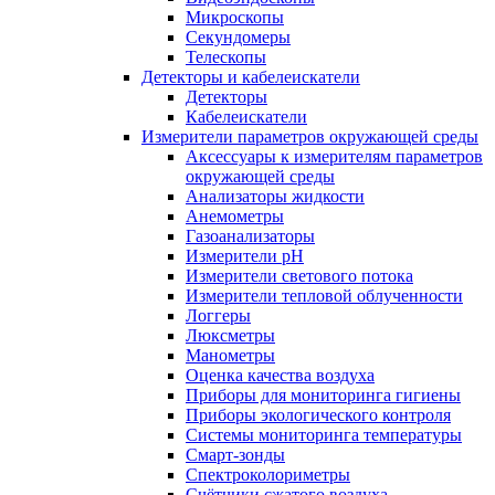
Микроскопы
Секундомеры
Телескопы
Детекторы и кабелеискатели
Детекторы
Кабелеискатели
Измерители параметров окружающей среды
Аксессуары к измерителям параметров
окружающей среды
Анализаторы жидкости
Анемометры
Газоанализаторы
Измерители pH
Измерители светового потока
Измерители тепловой облученности
Логгеры
Люксметры
Манометры
Оценка качества воздуха
Приборы для мониторинга гигиены
Приборы экологического контроля
Системы мониторинга температуры
Смарт-зонды
Спектроколориметры
Счётчики сжатого воздуха