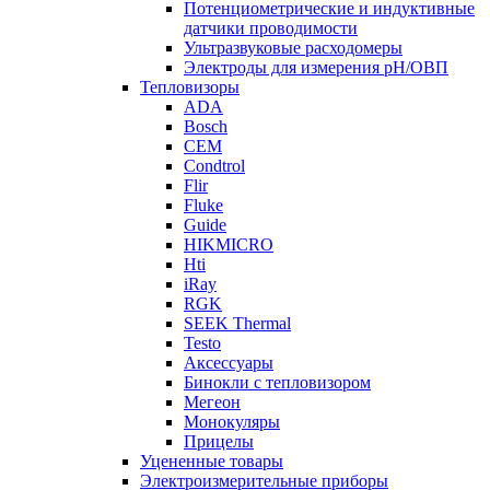
Потенциометрические и индуктивные
датчики проводимости
Ультразвуковые расходомеры
Электроды для измерения рH/ОВП
Тепловизоры
ADA
Bosch
CEM
Condtrol
Flir
Fluke
Guide
HIKMICRO
Hti
iRay
RGK
SEEK Thermal
Testo
Аксессуары
Бинокли с тепловизором
Мегеон
Монокуляры
Прицелы
Уцененные товары
Электроизмерительные приборы