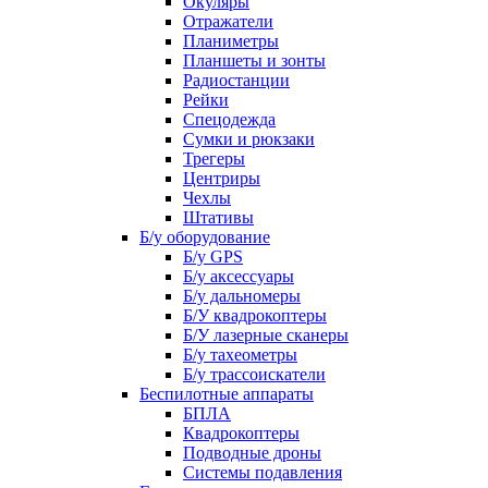
Окуляры
Отражатели
Планиметры
Планшеты и зонты
Радиостанции
Рейки
Спецодежда
Сумки и рюкзаки
Трегеры
Центриры
Чехлы
Штативы
Б/у оборудование
Б/у GPS
Б/у аксессуары
Б/у дальномеры
Б/У квадрокоптеры
Б/У лазерные сканеры
Б/у тахеометры
Б/у трассоискатели
Беспилотные аппараты
БПЛА
Квадрокоптеры
Подводные дроны
Системы подавления