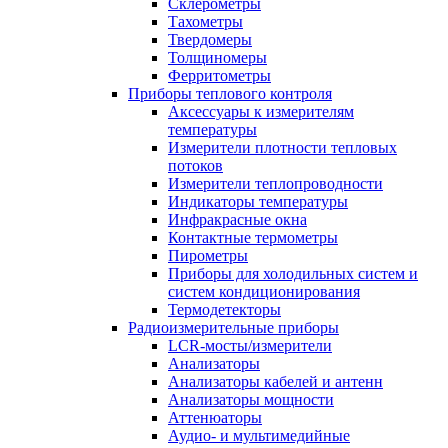
Склерометры
Тахометры
Твердомеры
Толщиномеры
Ферритометры
Приборы теплового контроля
Аксессуары к измерителям
температуры
Измерители плотности тепловых
потоков
Измерители теплопроводности
Индикаторы температуры
Инфракрасные окна
Контактные термометры
Пирометры
Приборы для холодильных систем и
систем кондиционирования
Термодетекторы
Радиоизмерительные приборы
LCR-мосты/измерители
Анализаторы
Анализаторы кабелей и антенн
Анализаторы мощности
Аттенюаторы
Аудио- и мультимедийные