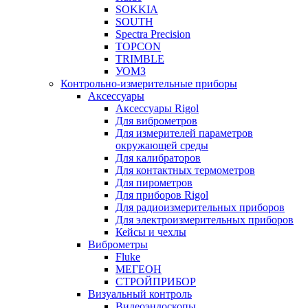
SOKKIA
SOUTH
Spectra Precision
TOPCON
TRIMBLE
УОМЗ
Контрольно-измерительные приборы
Аксессуары
Аксессуары Rigol
Для виброметров
Для измерителей параметров
окружающей среды
Для калибраторов
Для контактных термометров
Для пирометров
Для приборов Rigol
Для радиоизмерительных приборов
Для электроизмерительных приборов
Кейсы и чехлы
Виброметры
Fluke
МЕГЕОН
СТРОЙПРИБОР
Визуальный контроль
Видеоэндоскопы