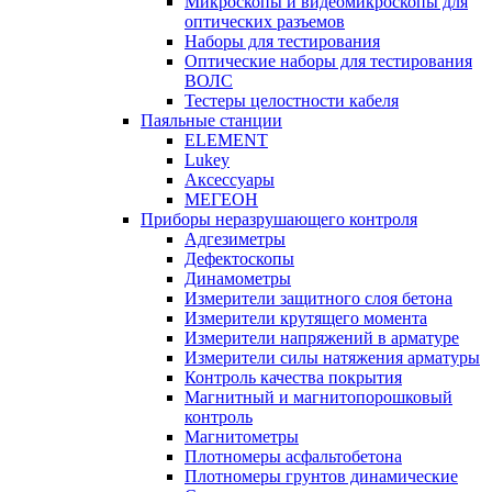
Микроскопы и видеомикроскопы для
оптических разъемов
Наборы для тестирования
Оптические наборы для тестирования
ВОЛС
Тестеры целостности кабеля
Паяльные станции
ELEMENT
Lukey
Аксессуары
МЕГЕОН
Приборы неразрушающего контроля
Адгезиметры
Дефектоскопы
Динамометры
Измерители защитного слоя бетона
Измерители крутящего момента
Измерители напряжений в арматуре
Измерители силы натяжения арматуры
Контроль качества покрытия
Магнитный и магнитопорошковый
контроль
Магнитометры
Плотномеры асфальтобетона
Плотномеры грунтов динамические