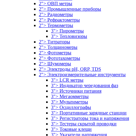
2"> ОВП метры
2"> Промышленные приборы
2"> Радиометры
2"> Рефрактометры
2"> Термометры
3"> Пирометры
3"> Тепловизоры
2"> Титраторы
2"> Толщиномеры
2"> Фотометры
2"> Фототахометры
2"> Шумомеры
2"> Электроды pH, ORP, TDS
2"> Электроизмерительные инструменты
3"> LCR метры
3"> Индикатор чередования фаз
3"> Источники питания
3"> Мегаомметры
3"> Мультиметры
3"> Осциллографы
3"> Портативные зарядные станции
3"> Регистраторы тока и напряжения
3"> Тестеры скрытой проводки
3"> Токовые клещи
3"> Указатели напряжения