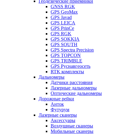
Геодезические приемники
GNSS RGK
GPS GeoMax
GPS Javad
GPS LEICA
GPS PrinCe
GPS RGK
GPS SOKKIA
GPS SOUTH
GPS Spectra Precision
GPS TOPCON
GPS TRIMBLE
GPS Руснавгеосеть
RTK комплекты
Дальномеры
Датчики расстояния
Лазерные дальномеры
Оптические дальномеры
Дорожные рейки
Анток
Футурум
Лазерные сканеры
Аксессуары
Воздушные сканеры
Мобильные сканеры