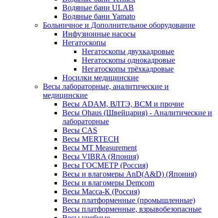
Водяные бани ULAB
Водяные бани Yamato
Больничное и Дополнительное оборудование
Инфузионные насосы
Негатоскопы
Негатоскопы двухкадровые
Негатоскопы однокадровые
Негатоскопы трёхкадровые
Носилки медицинские
Весы лабораторные, аналитические и
медицинские
Весы ADAM, ВЛТЭ, BCM и прочие
Весы Ohaus (Швейцария) - Аналитические и
лабораторные
Весы CAS
Весы MERTECH
Весы MT Measurement
Весы VIBRA (Япония)
Весы ГОСМЕТР (Россия)
Весы и влагомеры AnD(A&D) (Япония)
Весы и влагомеры Demcom
Весы Масса-К (Россия)
Весы платформенные (промышленные)
Весы платформенные, взрывобезопасные
Весы учебные