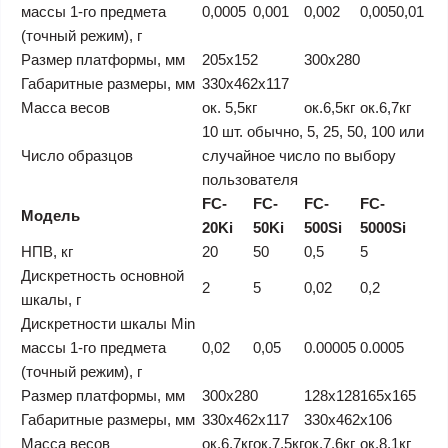
массы 1-го предмета
0,0005
0,001
0,002
0,005
0,01
(точный режим), г
Размер платформы, мм
205х152
300х280
Габаритные размеры, мм
330х462х117
Масса весов
ок. 5,5кг
ок.6,5кг
ок.6,7кг
10 шт. обычно, 5, 25, 50, 100 или
Число образцов
случайное число по выбору
пользователя
FC-
FC-
FC-
FC-
Модель
20Ki
50Ki
500Si
5000Si
НПВ, кг
20
50
0,5
5
Дискретность основной
2
5
0,02
0,2
шкалы, г
Дискретности шкалы Min
массы 1-го предмета
0,02
0,05
0.00005
0.0005
(точный режим), г
Размер платформы, мм
300х280
128х128
165х165
Габаритные размеры, мм
330х462х117
330х462х106
Масса весов
ок.6,7кг
ок.7,5кг
ок.7,6кг
ок.8,1кг