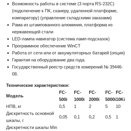
Возможность работы в системе (3 порта RS-232C)
(подключение к ПК, сканеру, удаленной платформе,
компаратору) (управление складскими заказами)
Рама из штампованного алюминия, платформа из
нержавеющей стали
LED-лампа навигатор (система ламп-подсказок)
Программное обеспечение WinCT
Работа от сети или от аккумуляторных батарей (опция)
Гарантия на оборудование два года.
Государственный реестр средств измерений № 39446-
08.
Технические характеристики:
FC-
FC-
FC-
FC-
FC-
Модель
500i
1000i
2000i
5000i
10Ki
НПВ, кг
0,5
1
2
5
10
Дискретность основной
0,05
0,1
0,2
0,5
1
шкалы, г
Дискретности шкалы Min