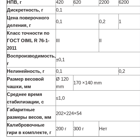
НПВ, г
420
620
2200
6200
Дискретность, г
0,1
Цена поверочного
0,1
0,2
1
деления, г
Класс точности по
ГОСТ OIML R 76-1-
III
II
2011
Воспроизводимость,
±0,1
г
Нелинейность, г
0,1
0,2
Размер весовой
Ø 120
170 ×140 mm
чашки, мм
mm
Среднее время
≤1,0
стабилизации, с
Габаритные
202×224×54
размеры весов, мм
Калибровочные
200 г
300 г
Нет
гири в комплекте, г