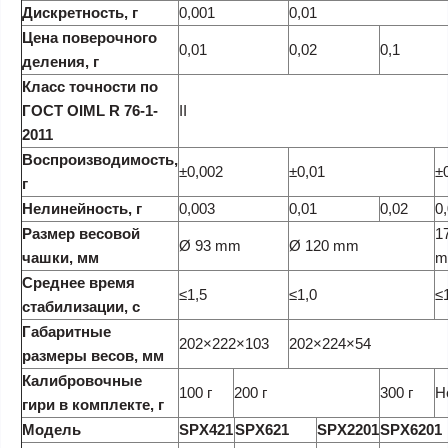
Дискретность, г
0,001
0,01
Цена поверочного
0,01
0,02
0,1
деления, г
Класс точности по
ГОСТ OIML R 76-1-
II
2011
Воспроизводимость,
±0,002
±0,01
±
г
Нелинейность, г
0,003
0,01
0,02
0
Размер весовой
1
Ø 93 mm
Ø 120 mm
чашки, мм
m
Среднее время
≤1,5
≤1,0
≤
стабилизации, с
Габаритные
202×222×103
202×224×54
размеры весов, мм
Калибровочные
100 г
200 г
300 г
Н
гири в комплекте, г
Модель
SPX421
SPX621
SPX2201
SPX6201