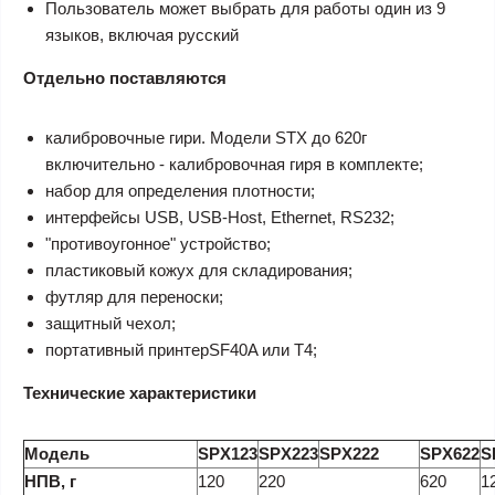
Пользователь может выбрать для работы один из 9
языков, включая русский
Отдельно поставляются
калибровочные гири. Модели STX до 620г
включительно - калибровочная гиря в комплекте;
набор для определения плотности;
интерфейсы USB, USB-Host, Ethernet, RS232;
"противоугонное" устройство;
пластиковый кожух для складирования;
футляр для переноски;
защитный чехол;
портативный принтерSF40A или T4;
Технические характеристики
Модель
SPX123
SPX223
SPX222
SPX622
S
НПВ, г
120
220
620
1