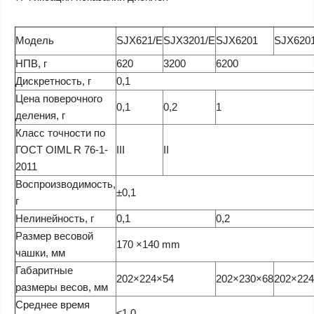
Модель
SJX621/E
SJX3201/E
SJX6201
SJX620
НПВ, г
620
3200
6200
Дискретность, г
0,1
Цена поверочного
0,1
0,2
1
деления, г
Класс точности по
ГОСТ OIML R 76-1-
III
II
2011
Воспроизводимость,
±0,1
г
Нелинейность, г
0,1
0,2
Размер весовой
170 ×140 mm
чашки, мм
Габаритные
202×224×54
202×230×68
202×22
размеры весов, мм
Среднее время
≤1,0