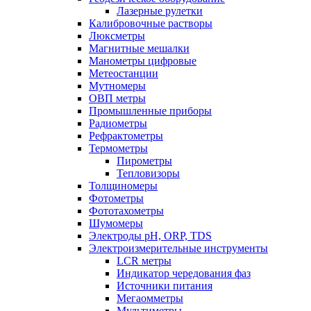
Лазерные рулетки
Калибровочные растворы
Люксметры
Магнитные мешалки
Манометры цифровые
Метеостанции
Мутномеры
ОВП метры
Промышленные приборы
Радиометры
Рефрактометры
Термометры
Пирометры
Тепловизоры
Толщиномеры
Фотометры
Фототахометры
Шумомеры
Электроды pH, ORP, TDS
Электроизмерительные инструменты
LCR метры
Индикатор чередования фаз
Источники питания
Мегаомметры
Мультиметры