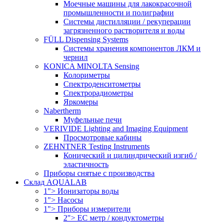
Моечные машины для лакокрасочной
промышленности и полиграфии
Системы дистилляции / рекуперации
загрязненного растворителя и воды
FÜLL Dispensing Systems
Системы хранения компонентов ЛКМ и
чернил
KONICA MINOLTA Sensing
Колориметры
Спектроденситометры
Спектрорадиометры
Яркомеры
Nabertherm
Муфельные печи
VERIVIDE Lighting and Imaging Equipment
Просмотровые кабины
ZEHNTNER Testing Instruments
Конический и цилиндрический изгиб /
эластичность
Приборы снятые с производства
Склад AQUALAB
1"> Ионизаторы воды
1"> Насосы
1"> Приборы измерители
2"> EC метр / кондуктометры