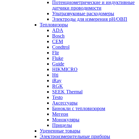
Потенциометрические и индуктивные
датчики проводимости
Ультразвуковые расходомеры
Электроды для измерения рH/ОВП
Тепловизоры
ADA
Bosch
CEM
Condtrol
Flir
Fluke
Guide
HIKMICRO
Hti
iRay
RGK
SEEK Thermal
Testo
Аксессуары
Бинокли с тепловизором
Мегеон
Монокуляры
Прицелы
Уцененные товары
Электроизмерительные приборы