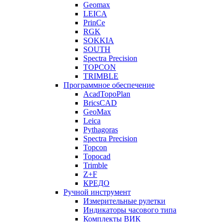
Geomax
LEICA
PrinCe
RGK
SOKKIA
SOUTH
Spectra Precision
TOPCON
TRIMBLE
Программное обеспечение
AcadTopoPlan
BricsCAD
GeoMax
Leica
Pythagoras
Spectra Precision
Topcon
Topocad
Trimble
Z+F
КРЕДО
Ручной инструмент
Измерительные рулетки
Индикаторы часового типа
Комплекты ВИК