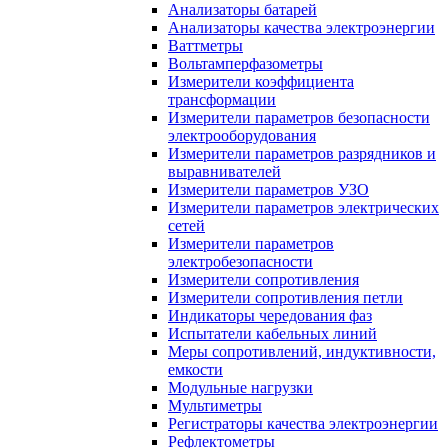
Анализаторы батарей
Анализаторы качества электроэнергии
Ваттметры
Вольтамперфазометры
Измерители коэффициента
трансформации
Измерители параметров безопасности
электрооборудования
Измерители параметров разрядников и
выравнивателей
Измерители параметров УЗО
Измерители параметров электрических
сетей
Измерители параметров
электробезопасности
Измерители сопротивления
Измерители сопротивления петли
Индикаторы чередования фаз
Испытатели кабельных линий
Меры сопротивлений, индуктивности,
емкости
Модульные нагрузки
Мультиметры
Регистраторы качества электроэнергии
Рефлектометры