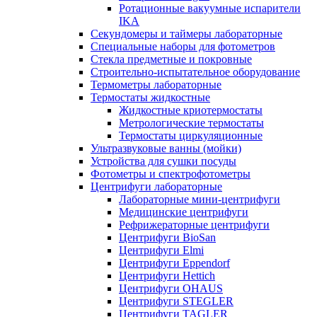
Ротационные вакуумные испарители
IKA
Секундомеры и таймеры лабораторные
Специальные наборы для фотометров
Стекла предметные и покровные
Строительно-испытательное оборудование
Термометры лабораторные
Термостаты жидкостные
Жидкостные криотермостаты
Метрологические термостаты
Термостаты циркуляционные
Ультразвуковые ванны (мойки)
Устройства для сушки посуды
Фотометры и спектрофотометры
Центрифуги лабораторные
Лабораторные мини-центрифуги
Медицинские центрифуги
Рефрижераторные центрифуги
Центрифуги BioSan
Центрифуги Elmi
Центрифуги Eppendorf
Центрифуги Hettich
Центрифуги OHAUS
Центрифуги STEGLER
Центрифуги TAGLER