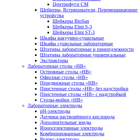
Центрифуги СМ
Шейкеры, Встряхиватели, Перемешивающие
устройства
Шейкеры BioSan
Шейкеры Elmi S-3
Шейкеры Elmi ST-3
Шкафы вакуумно-сушильные
Шкафы сушильные лабораторные
Штативы лабораторные и принпдлежности
Штативы лабораторные универсальные
Экстракторы
Лабораторные столы «НВ»
Островные столы «НВ»
Офисные столы «НВ»
Передвижные столы «НВ»
Пристенные столы «НВ» без надстройки
Пристенные столы «НВ» с надстройкой
Столы-мойки «НВ»
Лабораторные электроды
pH-электроды
Датчики растворённого кислорода
ОБРАТНАЯ СВЯЗЬ
Дополнительные зонды
Ионоселективные электроды
Комбинированные электроды
Редокс-электроды