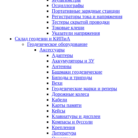
Осциллографы
Портативные зарядные станции
Регистраторы тока и напряжения
Тестеры скрытой проводки
Токовые клещи
Указатели напряжения
Склад геодезии и КИПиА
Геодезическое оборудование
Аксессуары
Адаптеры
Аккумуляторы и ЗУ
Антенны
Башмаки геодезические
Биподы и триподы
Вехи
Геодезические марки и реперы
Дорожные колеса
Кабели
Карты памяти
Кейсы
Клавиатуры и дисплеи
Компасы и буссоли
Крепления
Литература