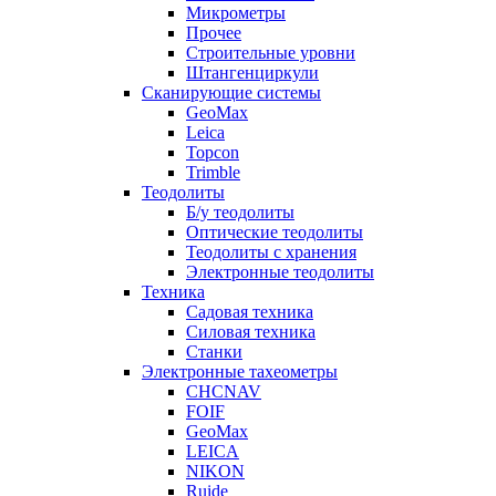
Микрометры
Прочее
Строительные уровни
Штангенциркули
Сканирующие системы
GeoMax
Leica
Topcon
Trimble
Теодолиты
Б/у теодолиты
Оптические теодолиты
Теодолиты с хранения
Электронные теодолиты
Техника
Садовая техника
Силовая техника
Станки
Электронные тахеометры
CHCNAV
FOIF
GeoMax
LEICA
NIKON
Ruide