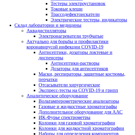
Тестеры электроустановок
Токовые клещи
Трассодефектоискатели
Электрические тестеры, индикаторы
Склад лаборатории и медицины
Аквадистилляторы
Электронагреватели трубчатые
Актуально для борьбы и профилактики
коронавирусой инфекции COVID-19
Антисептики, дозаторы локтевые и
диспенсеры
Антисептики-растворы
Дозаторы для антисептиков
Маски, респираторы, защитные костюмы,
перчатки
Отсасыватели хирургические
Экспресс-тесты на COVID-19 и грипп
Аналитическое оборудование
Вольтамперометрические анализаторы
Газовые и жидкостные хроматографы
Дополнительное оборудование для ААС
ИК-Фурье спектрометры
Колонки для газовой хроматографии
Колонки для жидкостной хроматографии
Наборы для определения компонентов