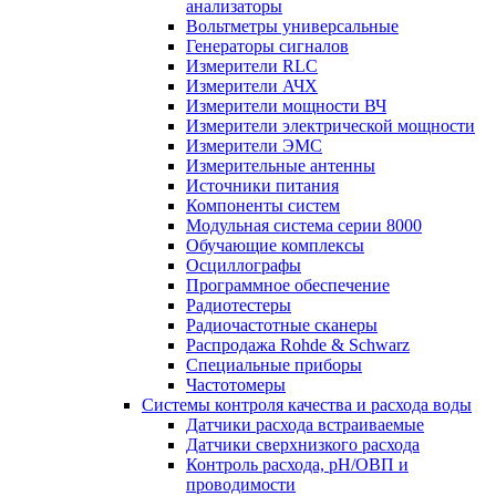
анализаторы
Вольтметры универсальные
Генераторы сигналов
Измерители RLC
Измерители АЧХ
Измерители мощности ВЧ
Измерители электрической мощности
Измерители ЭМС
Измерительные антенны
Источники питания
Компоненты систем
Модульная система серии 8000
Обучающие комплексы
Осциллографы
Программное обеспечение
Радиотестеры
Радиочастотные сканеры
Распродажа Rohde & Schwarz
Специальные приборы
Частотомеры
Системы контроля качества и расхода воды
Датчики расхода встраиваемые
Датчики сверхнизкого расхода
Контроль расхода, pH/ОВП и
проводимости