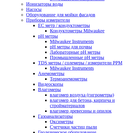
Ионизаторы воды
Насосы
Оборудование для мойки фасадов
Приборы измерители
EC метр / кондуктометры
Кондуктометры Milwaukee
pH метры
Milwaukee Instruments
pH метры для почвы
Лабораторные pH метры
Промышленные pH метры
TDS метры / солемеры / измерители PPM
Milwaukee Instruments
Анемометры
Термоанемометры
Видеоскопы
Влагомеры
влагомер воздуха (гигрометры)
влагомер для бетона, кирпича и
стройматериалов
влагомер древесины и опилок
Газоанализаторы
Оксиметры
Счетчики частиц пыли
Геодезическое оборудование