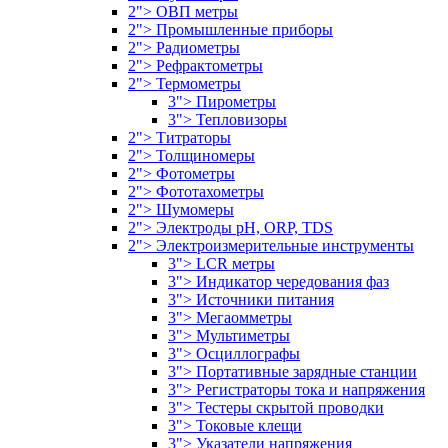
2"> ОВП метры
2"> Промышленные приборы
2"> Радиометры
2"> Рефрактометры
2"> Термометры
3"> Пирометры
3"> Тепловизоры
2"> Титраторы
2"> Толщиномеры
2"> Фотометры
2"> Фототахометры
2"> Шумомеры
2"> Электроды pH, ORP, TDS
2"> Электроизмерительные инструменты
3"> LCR метры
3"> Индикатор чередования фаз
3"> Источники питания
3"> Мегаомметры
3"> Мультиметры
3"> Осциллографы
3"> Портативные зарядные станции
3"> Регистраторы тока и напряжения
3"> Тестеры скрытой проводки
3"> Токовые клещи
3"> Указатели напряжения