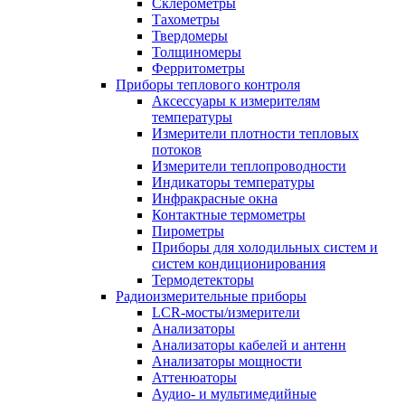
Склерометры
Тахометры
Твердомеры
Толщиномеры
Ферритометры
Приборы теплового контроля
Аксессуары к измерителям
температуры
Измерители плотности тепловых
потоков
Измерители теплопроводности
Индикаторы температуры
Инфракрасные окна
Контактные термометры
Пирометры
Приборы для холодильных систем и
систем кондиционирования
Термодетекторы
Радиоизмерительные приборы
LCR-мосты/измерители
Анализаторы
Анализаторы кабелей и антенн
Анализаторы мощности
Аттенюаторы
Аудио- и мультимедийные