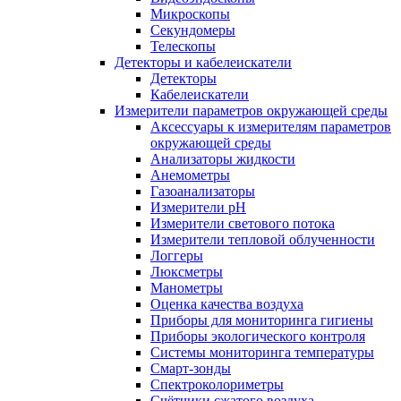
Микроскопы
Секундомеры
Телескопы
Детекторы и кабелеискатели
Детекторы
Кабелеискатели
Измерители параметров окружающей среды
Аксессуары к измерителям параметров
окружающей среды
Анализаторы жидкости
Анемометры
Газоанализаторы
Измерители pH
Измерители светового потока
Измерители тепловой облученности
Логгеры
Люксметры
Манометры
Оценка качества воздуха
Приборы для мониторинга гигиены
Приборы экологического контроля
Системы мониторинга температуры
Смарт-зонды
Спектроколориметры
Счётчики сжатого воздуха