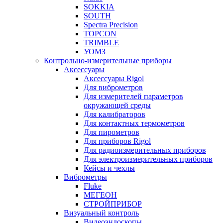
SOKKIA
SOUTH
Spectra Precision
TOPCON
TRIMBLE
УОМЗ
Контрольно-измерительные приборы
Аксессуары
Аксессуары Rigol
Для виброметров
Для измерителей параметров
окружающей среды
Для калибраторов
Для контактных термометров
Для пирометров
Для приборов Rigol
Для радиоизмерительных приборов
Для электроизмерительных приборов
Кейсы и чехлы
Виброметры
Fluke
МЕГЕОН
СТРОЙПРИБОР
Визуальный контроль
Видеоэндоскопы