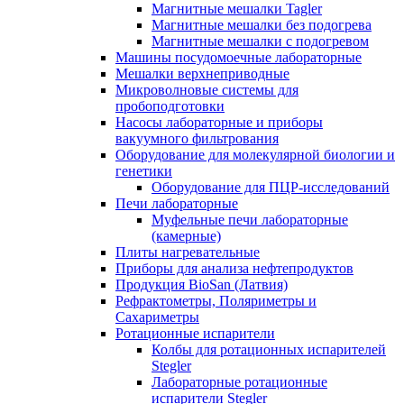
Магнитные мешалки Tagler
Магнитные мешалки без подогрева
Магнитные мешалки с подогревом
Машины посудомоечные лабораторные
Мешалки верхнеприводные
Микроволновые системы для
пробоподготовки
Насосы лабораторные и приборы
вакуумного фильтрования
Оборудование для молекулярной биологии и
генетики
Оборудование для ПЦР-исследований
Печи лабораторные
Муфельные печи лабораторные
(камерные)
Плиты нагревательные
Приборы для анализа нефтепродуктов
Продукция BioSan (Латвия)
Рефрактометры, Поляриметры и
Сахариметры
Ротационные испарители
Колбы для ротационных испарителей
Stegler
Лабораторные ротационные
испарители Stegler