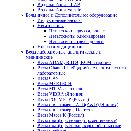
Водяные бани ULAB
Водяные бани Yamato
Больничное и Дополнительное оборудование
Инфузионные насосы
Негатоскопы
Негатоскопы двухкадровые
Негатоскопы однокадровые
Негатоскопы трёхкадровые
Носилки медицинские
Весы лабораторные, аналитические и
медицинские
Весы ADAM, ВЛТЭ, BCM и прочие
Весы Ohaus (Швейцария) - Аналитические и
лабораторные
Весы CAS
Весы MERTECH
Весы MT Measurement
Весы VIBRA (Япония)
Весы ГОСМЕТР (Россия)
Весы и влагомеры AnD(A&D) (Япония)
Весы и влагомеры Demcom
Весы Масса-К (Россия)
Весы платформенные (промышленные)
Весы платформенные, взрывобезопасные
Весы учебные