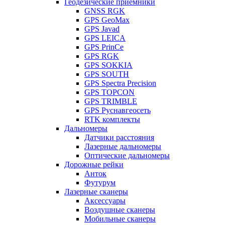
Геодезические приемники
GNSS RGK
GPS GeoMax
GPS Javad
GPS LEICA
GPS PrinCe
GPS RGK
GPS SOKKIA
GPS SOUTH
GPS Spectra Precision
GPS TOPCON
GPS TRIMBLE
GPS Руснавгеосеть
RTK комплекты
Дальномеры
Датчики расстояния
Лазерные дальномеры
Оптические дальномеры
Дорожные рейки
Анток
Футурум
Лазерные сканеры
Аксессуары
Воздушные сканеры
Мобильные сканеры