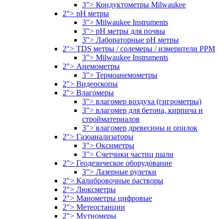
3"> Кондуктометры Milwaukee
2"> pH метры
3"> Milwaukee Instruments
3"> pH метры для почвы
3"> Лабораторные pH метры
2"> TDS метры / солемеры / измерители PPM
3"> Milwaukee Instruments
2"> Анемометры
3"> Термоанемометры
2"> Видеоскопы
2"> Влагомеры
3"> влагомер воздуха (гигрометры)
3"> влагомер для бетона, кирпича и
стройматериалов
3"> влагомер древесины и опилок
2"> Газоанализаторы
3"> Оксиметры
3"> Счетчики частиц пыли
2"> Геодезическое оборудование
3"> Лазерные рулетки
2"> Калибровочные растворы
2"> Люксметры
2"> Манометры цифровые
2"> Метеостанции
2"> Мутномеры