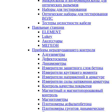
Микроскопы и видеомикроскопы для
оптических разъемов
Наборы для тестирования
Оптические наборы для тестирования
ВОЛС
Тестеры целостности кабеля
Паяльные станции
ELEMENT
Lukey
Аксессуары
МЕГЕОН
Приборы неразрушающего контроля
Адгезиметры
Дефектоскопы
Динамометры
Измерители защитного слоя бетона
Измерители крутящего момента
Измерители напряжений в арматуре
Измерители силы натяжения арматуры
Контроль качества покрытия
Магнитный и магнитопорошковый
контроль
Магнитометры
Плотномеры асфальтобетона
Плотномеры грунтов динамические