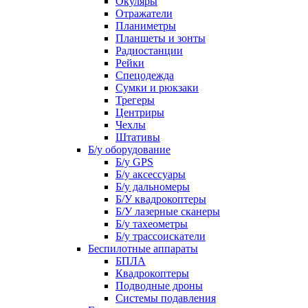
Окуляры
Отражатели
Планиметры
Планшеты и зонты
Радиостанции
Рейки
Спецодежда
Сумки и рюкзаки
Трегеры
Центриры
Чехлы
Штативы
Б/у оборудование
Б/у GPS
Б/у аксессуары
Б/у дальномеры
Б/У квадрокоптеры
Б/У лазерные сканеры
Б/у тахеометры
Б/у трассоискатели
Беспилотные аппараты
БПЛА
Квадрокоптеры
Подводные дроны
Системы подавления