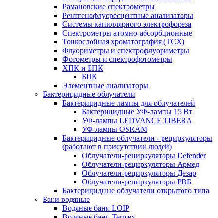
Рамановские спектрометры
Рентгенофлуоресцентные анализаторы
Системы капиллярного электрофореза
Спектрометры атомно-абсорбционные
Тонкослойная хроматография (ТСХ)
Флуориметры и спектрофлуориметры
Фотометры и спектрофотометры
ХПК и БПК
БПК
Элементные анализаторы
Бактерицидные облучатели
Бактерицидные лампы для облучателей
Бактерицидные УФ-лампы 15 Вт
УФ-лампы LEDVANCE TIBERA
УФ-лампы OSRAM
Бактерицидные облучатели - рециркуляторы
(работают в присутствии людей)
Облучатели-рециркуляторы Defender
Облучатели-рециркуляторы Армед
Облучатели-рециркуляторы Дезар
Облучатели-рециркуляторы РВБ
Бактерицидные облучатели открытого типа
Бани водяные
Водяные бани LOIP
Водяные бани Termex