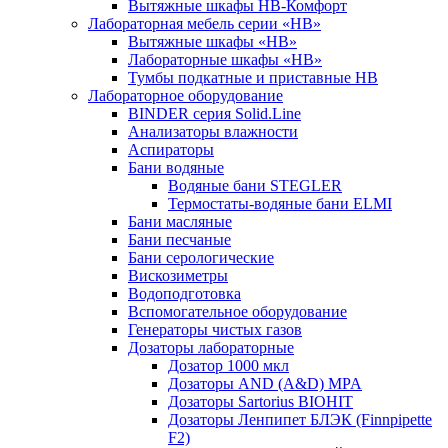
Вытяжные шкафы НВ-Комфорт
Лабораторная мебель серии «НВ»
Вытяжные шкафы «НВ»
Лабораторные шкафы «НВ»
Тумбы подкатные и приставные НВ
Лабораторное оборудование
BINDER серия Solid.Line
Анализаторы влажности
Аспираторы
Бани водяные
Водяные бани STEGLER
Термостаты-водяные бани ELMI
Бани масляные
Бани песчаные
Бани серологические
Вискозиметры
Водоподготовка
Вспомогательное оборудование
Генераторы чистых газов
Дозаторы лабораторные
Дозатор 1000 мкл
Дозаторы AND (A&D) MPA
Дозаторы Sartorius BIOHIT
Дозаторы Ленпипет БЛЭК (Finnpipette
F2)