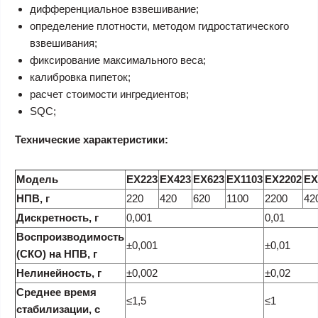
дифференциальное взвешивание;
определение плотности, методом гидростатического
взвешивания;
фиксирование максимального веса;
калибровка пипеток;
расчет стоимости ингредиентов;
SQC;
Технические характеристики:
Модель
EX223
EX423
EX623
EX1103
EX2202
EX
НПВ, г
220
420
620
1100
2200
42
Дискретность, г
0,001
0,01
Воспроизводимость
±0,001
±0,01
(СКО) на НПВ, г
Нелинейность, г
±0,002
±0,02
Среднее время
≤1,5
≤1
стабилизации, с